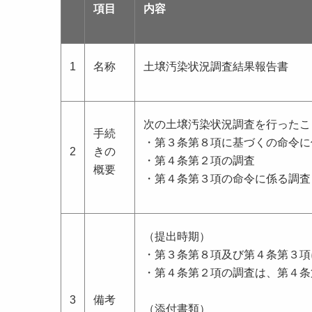
項目
内容
1
名称
土壌汚染状況調査結果報告書
次の土壌汚染状況調査を行ったこ
手続
・第３条第８項に基づくの命令に
2
きの
・第４条第２項の調査
概要
・第４条第３項の命令に係る調査
（提出時期）
・第３条第８項及び第４条第３項
・第４条第２項の調査は、第４条
3
備考
（添付書類）