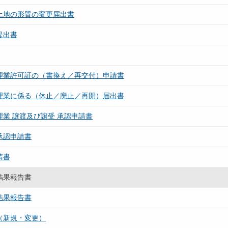
土地の形質の変更届出書
提出書
理業許可証の（書換え／再交付）申請書
理業に係る（休止／廃止／再開）届出書
業 譲渡及び譲受 承認申請書
承認申請書
請書
結果報告書
結果報告書
（新規・変更）