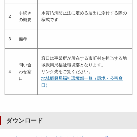
手続き
水質汚濁防止法に定める届出に添付する際の
2
の概要
様式です
3
備考
窓口は事業所が所在する市町村を担当する地
問い合
域振興局福祉環境部となります。
4
わせ窓
リンク先をご覧ください。
口
地域振興局福祉環境部一覧（環境・公害窓
口）
ダウンロード