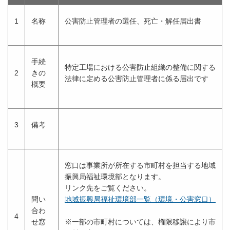
1
名称
公害防止管理者の選任、死亡・解任届出書
手続
特定工場における公害防止組織の整備に関する
2
きの
法律に定める公害防止管理者に係る届出です
概要
3
備考
窓口は事業所が所在する市町村を担当する地域
振興局福祉環境部となります。
リンク先をご覧ください。
問い
地域振興局福祉環境部一覧（環境・公害窓口）
合わ
4
せ窓
※一部の市町村については、権限移譲により市