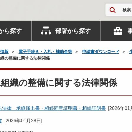
検索
から探す
部署から探す
政情報
電子手続き・入札・補助金等
申請書ダウンロード
織の整備に関する法律関係
止組織の整備に関する法律関係
る法律 承継届出書・相続同意証明書・相続証明書
[
2026年01
書
[
2026年01月28日
]