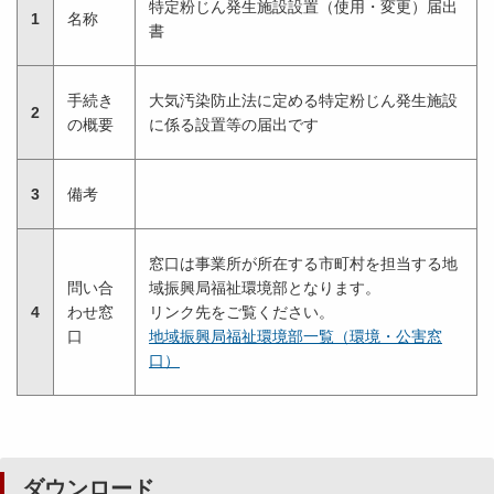
特定粉じん発生施設設置（使用・変更）届出
1
名称
書
手続き
大気汚染防止法に定める特定粉じん発生施設
2
の概要
に係る設置等の届出です
3
備考
窓口は事業所が所在する市町村を担当する地
問い合
域振興局福祉環境部となります。
4
わせ窓
リンク先をご覧ください。
口
地域振興局福祉環境部一覧（環境・公害窓
口）
ダウンロード