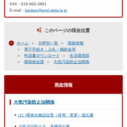
FAX：018-860-3881
E-mail：
kankan@pref.akita.lg.jp
このページの現在位置
ホーム
分野別一覧
県政情報
電子手続き・入札・補助金等
申請書ダウンロード
生活環境部
環境保全課
大気汚染防止法関係
県政情報
大気汚染防止法関係
ばい煙発生施設設置（使用、変更）届出書
大気汚染防止法 承継届出書