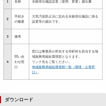
1
名称
水銀排出施設設置（使用、変更）届出書
手続き
大気汚染防止法に定める水銀排出施設に係る
2
の概要
設置等の届出です。
3
備考
窓口は事業所が所在する市町村を担当する地
問い合
域振興局福祉環境部となります。
4
わせ窓
リンク先をご覧ください。
口
地域振興局福祉環境部一覧（環境・公害窓
口）
ダウンロード