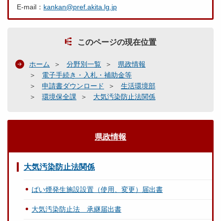
E-mail：
kankan@pref.akita.lg.jp
このページの現在位置
ホーム
分野別一覧
県政情報
電子手続き・入札・補助金等
申請書ダウンロード
生活環境部
環境保全課
大気汚染防止法関係
県政情報
大気汚染防止法関係
ばい煙発生施設設置（使用、変更）届出書
大気汚染防止法 承継届出書