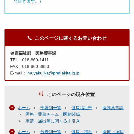
で開きます。）
このページに関するお問い合わせ
健康福祉部 医務薬事課
TEL：018-860-1411
FAX：018-860-3883
E-mail：
Imuyakujika@pref.akita.lg.jp
このページの現在位置
ホーム
部署別一覧
健康福祉部
医務薬事課
医務・薬務チーム（医務関係）
申請・届出等に関する手引き
ホーム
分野別一覧
健康・福祉
医療・病院