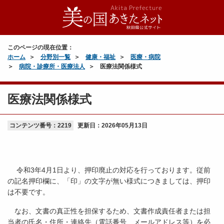
このページの現在位置：
ホーム
分野別一覧
健康・福祉
医療・病院
病院・診療所・医療法人
医療法関係様式
医療法関係様式
コンテンツ番号：2219
更新日：
2026年05月13日
令和3年4月1日より、押印廃止の対応を行っております。従前
の記名押印欄に、「印」の文字が無い様式につきましては、押印
は不要です。
なお、文書の真正性を担保するため、文書作成責任者または担
当者の氏名・住所・連絡先（電話番号、メールアドレス等）を必