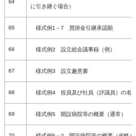
64
に引き継ぐ場合）
65
様式例1－7 買掛金引継承認願
66
様式例2 設立総会議事録（例）
67
様式例3 設立趣意書
68
様式例4 役員及び社員（評議員）の名
69
様式例5 開設病院等の概要（通常）
70
様式例5－2 開設病院等の概要（省略）