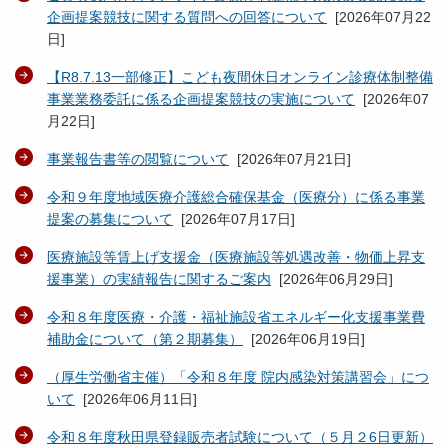
企画提案競技に関する質問への回答について
[
2026年07月22
日
]
【R8.7.13一部修正】こども夜間休日オンライン診療体制整備
事業業務委託に係る企画提案競技の実施について
[
2026年07
月22日
]
事業報告書等の閲覧について
[
2026年07月21日
]
令和９年度地域医療介護総合確保基金（医療分）に係る事業
提案の募集について
[
2026年07月17日
]
医療施設等賃上げ支援金（医療施設等処遇改善・物価上昇支
援事業）の実績報告に関するご案内
[
2026年06月29日
]
令和８年度医療・介護・福祉施設省エネルギー化支援事業費
補助金について（第２期募集）
[
2026年06月19日
]
（厚生労働省主催）「令和８年度 院内感染対策講習会」につ
いて
[
2026年06月11日
]
令和８年度秋田県登録販売者試験について（５月２6日更新）