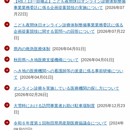
【R8.7.13一部修正】こども夜間休日オンライン診療体制整備
事業業務委託に係る企画提案競技の実施について
[
2026年07
月22日
]
こども夜間休日オンライン診療体制整備事業業務委託に係る
企画提案競技に関する質問への回答について
[
2026年07月22
日
]
県内の救急医療体制
[
2026年04月01日
]
秋田県へき地医療支援機構について
[
2026年04月01日
]
へき地の医療機関への看護師等の派遣に係る事前研修につい
て
[
2026年04月01日
]
オンライン診療を実施している医療機関の探し方について
[
2026年02月26日
]
大雪時における訪問事業者お助け駐車場制度
[
2025年12月23
日
]
令和６年度第１回秋田県周産期医療協議会について
[
2024年
08月07日
]