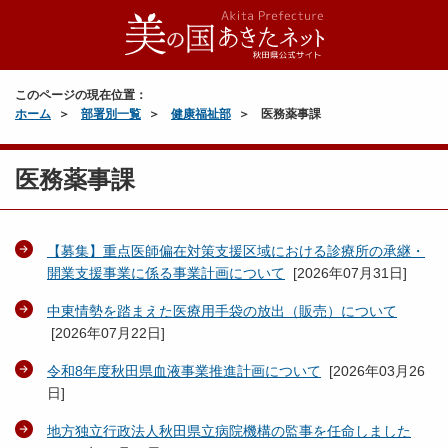
このページの現在位置：
ホーム
部署別一覧
健康福祉部
医務薬事課
医務薬事課
【募集】重点医師偏在対策支援区域における診療所の承継・
開業支援事業に係る事業計画について
[
2026年07月31日
]
中東情勢を踏まえた医療用手袋の放出（販売）について
[
2026年07月22日
]
令和8年度秋田県血液事業推進計画について
[
2026年03月26
日
]
地方独立行政法人秋田県立病院機構の監事を任命しました