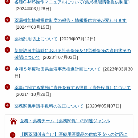
各種G-MIS操作マニュアルについて(薬局機能情報提供制度）
[
2024年03月28日
]
薬局機能情報提供制度の報告・情報提供方法が変わります
[
2024年03月15日
]
薬物乱用防止について
[
2023年07月12日
]
新規許可申請時における社会保険及び労働保険の適用状況の
確認について
[
2023年07月03日
]
令和５年度秋田県血液事業推進計画について
[
2023年03月30
日
]
薬事に関する業務に責任を有する役員（責任役員）について
[
2021年10月29日
]
薬務関係申請手数料の改正について
[
2020年05月07日
]
医務・薬務チーム（薬務関係）の関連ジャンル
【医薬関係者向け】医療用医薬品の供給不安への対応に