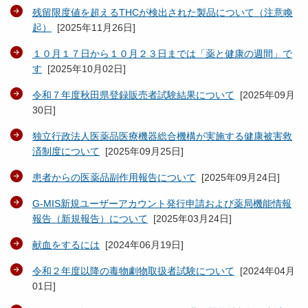
残留限度値を超えるTHCが検出された製品について（注意喚
起）
[
2025年11月26日
]
１０月１７日から１０月２３日までは「薬と健康の週間」で
す
[
2025年10月02日
]
令和７年度秋田県登録販売者試験結果について
[
2025年09月
30日
]
独立行政法人医薬品医療機器総合機構が実施する健康被害救
済制度について
[
2025年09月25日
]
患者からの医薬品副作用報告について
[
2025年09月24日
]
G-MIS新規ユーザーアカウント発行申請および薬局機能情報
報告（新規報告）について
[
2025年03月24日
]
献血をするには
[
2024年06月19日
]
令和２年度以降の毒物劇物取扱者試験について
[
2024年04月
01日
]