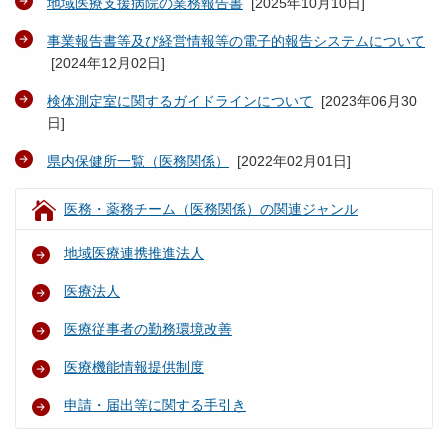
地域医療支援病院の業務報告書
[
2025年10月10日
]
事業報告書等及び経営情報等の電子的報告システムについて
[
2024年12月02日
]
検体測定室に関するガイドラインについて
[
2023年06月30
日
]
県内保健所一覧（医務関係）
[
2022年02月01日
]
医務・薬務チーム（医務関係）の関連ジャンル
地域医療連携推進法人
医療法人
医療従事者の勤務環境改善
医療機能情報提供制度
申請・届出等に関する手引き