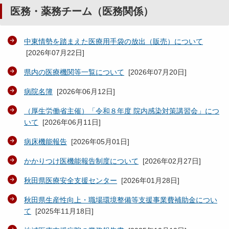
医務・薬務チーム（医務関係）
中東情勢を踏まえた医療用手袋の放出（販売）について
[
2026年07月22日
]
県内の医療機関等一覧について
[
2026年07月20日
]
病院名簿
[
2026年06月12日
]
（厚生労働省主催）「令和８年度 院内感染対策講習会」につ
いて
[
2026年06月11日
]
病床機能報告
[
2026年05月01日
]
かかりつけ医機能報告制度について
[
2026年02月27日
]
秋田県医療安全支援センター
[
2026年01月28日
]
秋田県生産性向上・職場環境整備等支援事業費補助金につい
て
[
2025年11月18日
]