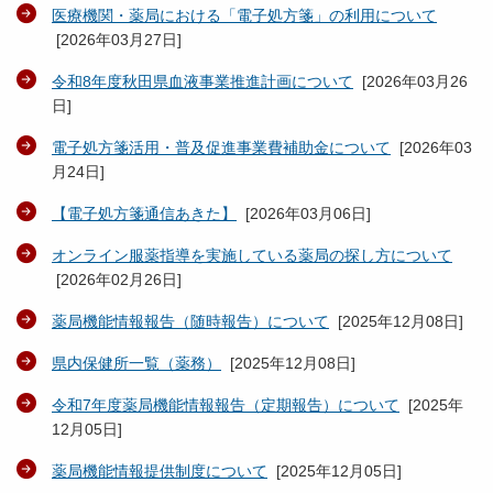
医療機関・薬局における「電子処方箋」の利用について
[
2026年03月27日
]
令和8年度秋田県血液事業推進計画について
[
2026年03月26
日
]
電子処方箋活用・普及促進事業費補助金について
[
2026年03
月24日
]
【電子処方箋通信あきた】
[
2026年03月06日
]
オンライン服薬指導を実施している薬局の探し方について
[
2026年02月26日
]
薬局機能情報報告（随時報告）について
[
2025年12月08日
]
県内保健所一覧（薬務）
[
2025年12月08日
]
令和7年度薬局機能情報報告（定期報告）について
[
2025年
12月05日
]
薬局機能情報提供制度について
[
2025年12月05日
]