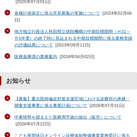
[
2025年07月01日
]
各種計画策定に係る意見募集の実施について
[
2024年02月06
日
]
地方独立行政法人秋田県立病院機構の中期目標期間（Ｈ31～
Ｒ5年度）の終了時に見込まれる中期目標期間に係る業務実績
の評価結果について
[
2023年09月11日
]
医務薬事課の業務案内
[
2018年04月02日
]
お知らせ
【募集】重点医師偏在対策支援区域における診療所の承継・
開業支援事業に係る事業計画について
[
2026年07月31日
]
中東情勢を踏まえた医療用手袋の放出（販売）について
[
2026年07月22日
]
こども夜間休日オンライン診療体制整備事業業務委託に係る