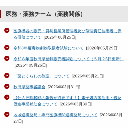
医務・薬務チーム（薬務関係）
医療機器の販売・貸与営業所管理者及び修理責任技術者に係
る研修について
[
2026年06月25日
]
令和8年度毒物劇物取扱者試験について
[
2026年05月29日
]
令和８年度秋田県登録販売者試験について（５月２6日更新）
[
2026年05月26日
]
「薬とくらしの教室」について
[
2026年05月21日
]
秋田県薬事審議会
[
2026年03月31日
]
【仕入控除税額の報告が必要です！】電子処方箋活用・普及
促進事業補助金について
[
2026年03月30日
]
地域連携薬局・専門医療機関連携薬局について
[
2026年03月
27日
]