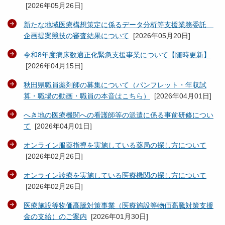
[
2026年05月26日
]
新たな地域医療構想策定に係るデータ分析等支援業務委託
企画提案競技の審査結果について
[
2026年05月20日
]
令和8年度病床数適正化緊急支援事業について【随時更新】
[
2026年04月15日
]
秋田県職員薬剤師の募集について（パンフレット・年収試
算・職場の動画・職員の本音はこちら）
[
2026年04月01日
]
へき地の医療機関への看護師等の派遣に係る事前研修につい
て
[
2026年04月01日
]
オンライン服薬指導を実施している薬局の探し方について
[
2026年02月26日
]
オンライン診療を実施している医療機関の探し方について
[
2026年02月26日
]
医療施設等物価高騰対策事業（医療施設等物価高騰対策支援
金の支給）のご案内
[
2026年01月30日
]