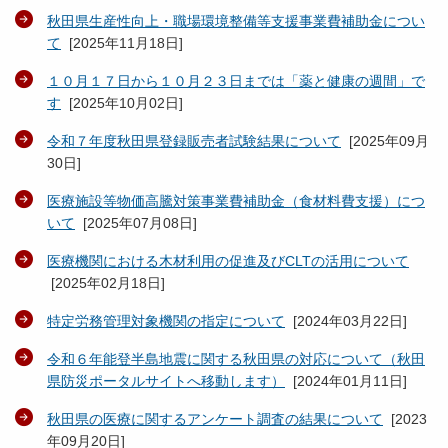
秋田県生産性向上・職場環境整備等支援事業費補助金につい
て
[
2025年11月18日
]
１０月１７日から１０月２３日までは「薬と健康の週間」で
す
[
2025年10月02日
]
令和７年度秋田県登録販売者試験結果について
[
2025年09月
30日
]
医療施設等物価高騰対策事業費補助金（食材料費支援）につ
いて
[
2025年07月08日
]
医療機関における木材利用の促進及びCLTの活用について
[
2025年02月18日
]
特定労務管理対象機関の指定について
[
2024年03月22日
]
令和６年能登半島地震に関する秋田県の対応について（秋田
県防災ポータルサイトへ移動します）
[
2024年01月11日
]
秋田県の医療に関するアンケート調査の結果について
[
2023
年09月20日
]