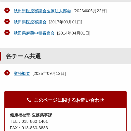
秋田県医療審議会医療法人部会
[
2026年06月22日
]
秋田県医療審議会
[
2017年09月01日
]
秋田県麻薬中毒審査会
[
2014年04月01日
]
各チーム共通
業務概要
[
2025年09月12日
]
このページに関するお問い合わせ
健康福祉部 医務薬事課
TEL：018-860-1401
FAX：018-860-3883