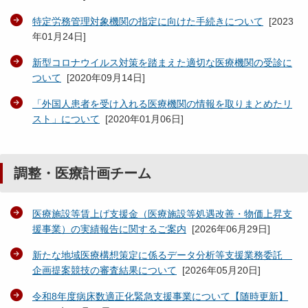
特定労務管理対象機関の指定に向けた手続きについて
[
2023
年01月24日
]
新型コロナウイルス対策を踏まえた適切な医療機関の受診に
ついて
[
2020年09月14日
]
「外国人患者を受け入れる医療機関の情報を取りまとめたリ
スト」について
[
2020年01月06日
]
調整・医療計画チーム
医療施設等賃上げ支援金（医療施設等処遇改善・物価上昇支
援事業）の実績報告に関するご案内
[
2026年06月29日
]
新たな地域医療構想策定に係るデータ分析等支援業務委託
企画提案競技の審査結果について
[
2026年05月20日
]
令和8年度病床数適正化緊急支援事業について【随時更新】