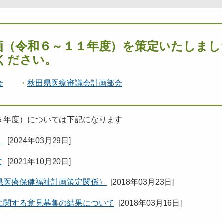
画（令和６～１１年度）を策定いたしまし
ください。
会
・
秋田県医療審議会計画部会
５年度）については下記になります
）
[
2024年03月29日
]
て
[
2021年10月20日
]
県医療保健福祉計画策定関係）
[
2018年03月23日
]
に関する意見募集の結果について
[
2018年03月16日
]