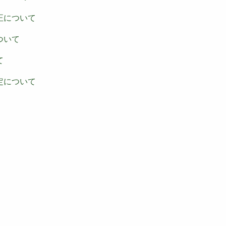
正について
ついて
て
定について