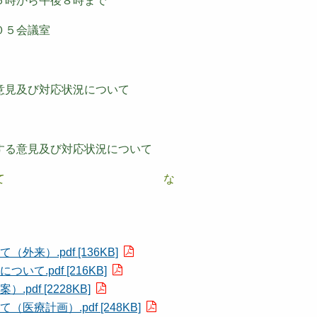
時から午後８時まで
０５会議室
意見及び対応状況について
する意見及び対応状況について
画（案）について な
ど
）.pdf [136KB]
.pdf [216KB]
df [2228KB]
療計画）.pdf [248KB]