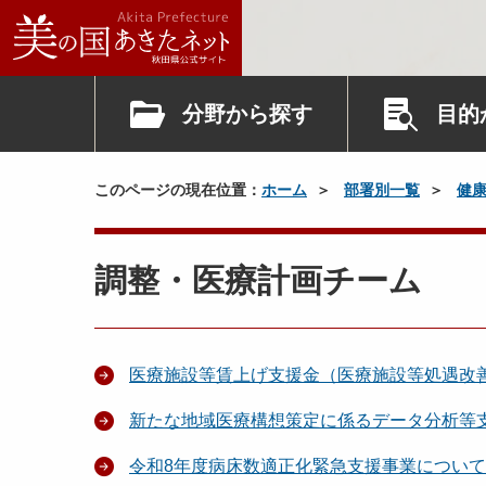
分野から探す
目的
このページの現在位置：
ホーム
部署別一覧
健
調整・医療計画チーム
医療施設等賃上げ支援金（医療施設等処遇改
新たな地域医療構想策定に係るデータ分析等
令和8年度病床数適正化緊急支援事業につい