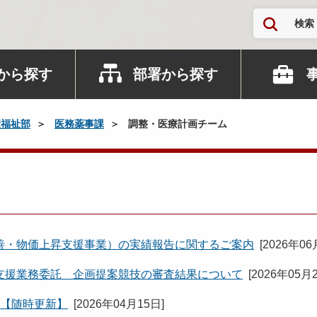
検索
から探す
部署から探す
康福祉部
医務薬事課
調整・医療計画チーム
善・物価上昇支援事業）の実績報告に関するご案内
[
2026年06
支援業務委託 企画提案競技の審査結果について
[
2026年05月
て【随時更新】
[
2026年04月15日
]