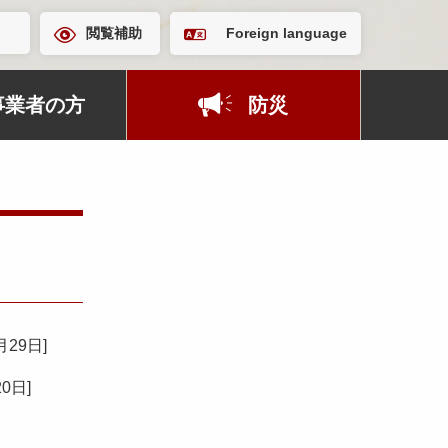
閲覧補助
Foreign language
事業者の方
防災
月29日
]
20日
]