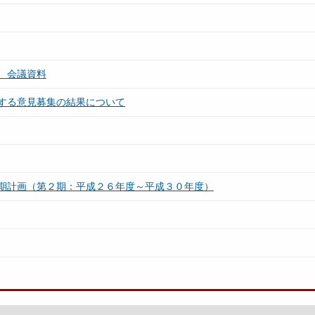
 会議資料
する意見募集の結果について
期計画（第２期：平成２６年度～平成３０年度）