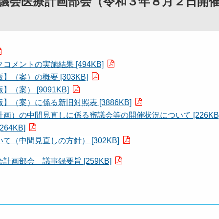
審議会医療計画部会（令和３年８月２日
ントの実施結果 [494KB]
案）の概要 [303KB]
案） [9091KB]
案）に係る新旧対照表 [3886KB]
）の中間見直しに係る審議会等の開催状況について [226KB
4KB]
中間見直しの方針） [302KB]
部会 議事録要旨 [259KB]