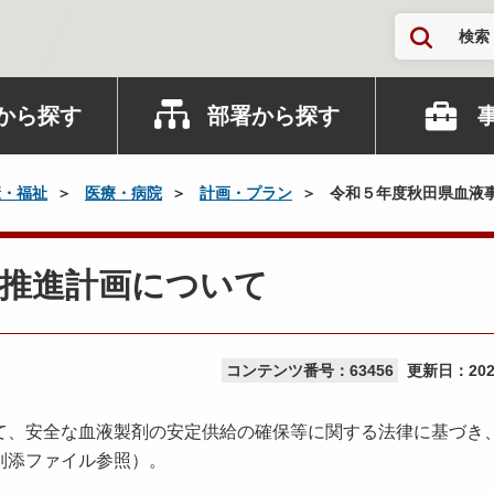
検索
から探す
部署から探す
康・福祉
医療・病院
計画・プラン
令和５年度秋田県血液
業推進計画について
コンテンツ番号：63456
更新日：
20
、安全な血液製剤の安定供給の確保等に関する法律に基づき
別添ファイル参照）。