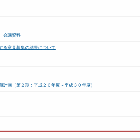
 会議資料
する意見募集の結果について
期計画（第２期：平成２６年度～平成３０年度）