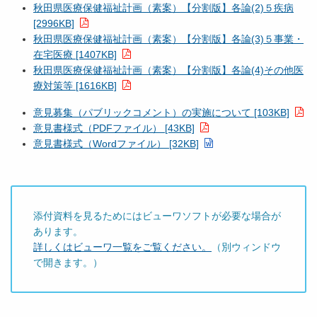
秋田県医療保健福祉計画（素案）【分割版】各論
(2)
５疾病
[2996KB]
秋田県医療保健福祉計画（素案）【分割版】各論
(3)
５事業・
在宅医療 [1407KB]
秋田県医療保健福祉計画（素案）【分割版】各論
(4)
その他医
療対策等 [1616KB]
意見募集（パブリックコメント）の実施について [103KB]
意見書様式（PDFファイル） [43KB]
意見書様式（Wordファイル） [32KB]
添付資料を見るためにはビューワソフトが必要な場合が
あります。
詳しくはビューワ一覧をご覧ください。
（別ウィンドウ
で開きます。）