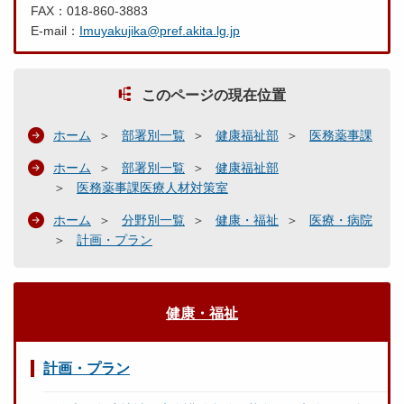
FAX：018-860-3883
E-mail：
Imuyakujika@pref.akita.lg.jp
このページの現在位置
ホーム
部署別一覧
健康福祉部
医務薬事課
ホーム
部署別一覧
健康福祉部
医務薬事課医療人材対策室
ホーム
分野別一覧
健康・福祉
医療・病院
計画・プラン
健康・福祉
計画・プラン