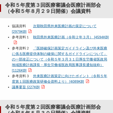
令和５年度第３回医療審議会医療計画部会
（令和５年８月２９日開催）会議資料
協議資料
次期秋田県外来医療計画の策定について
[2979KB]
参考資料１
秋田県外来医療計画（令和２年３月） [4594KB]
参考資料２
「医師確保計画策定ガイドライン及び外来医療
に係る医療提供体制の確保に関するガイドラインについて」
の一部改正について（令和５年３月３１日厚生労働省医政局
地域医療計画課長・厚生労働省医政局医事課長通知抜粋）
[1126KB]
参考資料３
外来医療計画策定に向けたポイント（令和５年
度第１回医療政策研修会資料より） [4089KB]
議事要旨 [227KB]
令和５年度第２回医療審議会医療計画部会