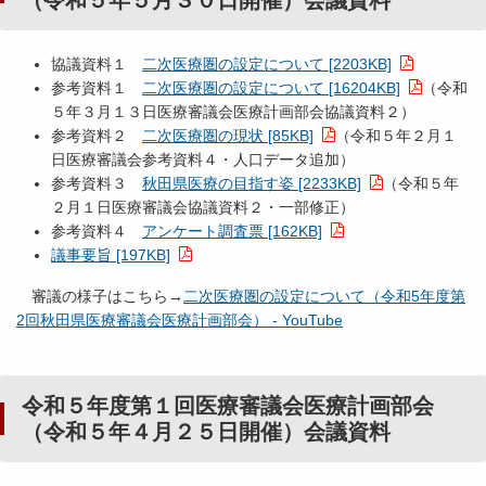
（令和５年５月３０日開催）会議資料
協議資料１
二次医療圏の設定について [2203KB]
参考資料１
二次医療圏の設定について [16204KB]
（令和
５年３月１３日医療審議会医療計画部会協議資料２）
参考資料２
二次医療圏の現状 [85KB]
（令和５年２月１
日医療審議会参考資料４・人口データ追加）
参考資料３
秋田県医療の目指す姿 [2233KB]
（令和５年
２月１日医療審議会協議資料２・一部修正）
参考資料４
アンケート調査票 [162KB]
議事要旨 [197KB]
審議の様子はこちら→
二次医療圏の設定について（令和5年度第
2回秋田県医療審議会医療計画部会） - YouTube
令和５年度第１回医療審議会医療計画部会
（令和５年４月２５日開催）会議資料