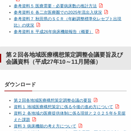
参考資料５ 医療需要・必要病床数の推計方法
参考資料６ 各二次医療圏での2025年流出入状況
参考資料７ 秋田県のＳＣＲ（年齢調整標準化レセプト出現
比）の状況
参考資料８ 平成26年病床機能報告（概要）
第２回各地域医療構想策定調整会議要旨及び
会議資料（平成27年10～11月開催）
ダウンロード
第２回各地域医療構想策定調整会議の要旨
資料１ 地域医療構想策定に係る今後の進め方について
資料２ 各地域の医療提供体制に係る現状と２０２５年を見据
えた課題
資料３ 病床機能の考え方について