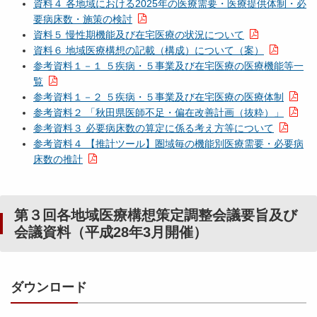
資料４ 各地域における2025年の医療需要・医療提供体制・必
要病床数・施策の検討
資料５ 慢性期機能及び在宅医療の状況について
資料６ 地域医療構想の記載（構成）について（案）
参考資料１－１ ５疾病・５事業及び在宅医療の医療機能等⼀
覧
参考資料１－２ ５疾病・５事業及び在宅医療の医療体制
参考資料２ 「秋田県医師不足・偏在改善計画（抜粋）」
参考資料３ 必要病床数の算定に係る考え方等について
参考資料４ 【推計ツール】圏域毎の機能別医療需要・必要病
床数の推計
第３回各地域医療構想策定調整会議要旨及び
会議資料（平成28年3月開催）
ダウンロード