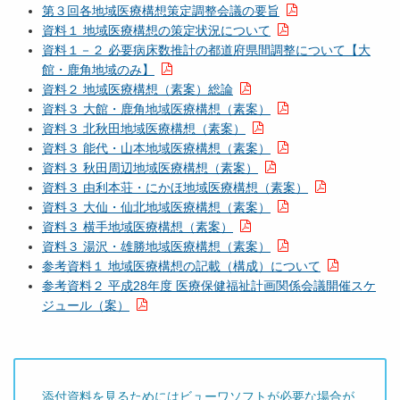
第３回各地域医療構想策定調整会議の要旨
資料１ 地域医療構想の策定状況について
資料１－２ 必要病床数推計の都道府県間調整について【大
館・鹿角地域のみ】
資料２ 地域医療構想（素案）総論
資料３ 大館・鹿角地域医療構想（素案）
資料３ 北秋田地域医療構想（素案）
資料３ 能代・山本地域医療構想（素案）
資料３ 秋田周辺地域医療構想（素案）
資料３ 由利本荘・にかほ地域医療構想（素案）
資料３ 大仙・仙北地域医療構想（素案）
資料３ 横手地域医療構想（素案）
資料３ 湯沢・雄勝地域医療構想（素案）
参考資料１ 地域医療構想の記載（構成）について
参考資料２ 平成28年度 医療保健福祉計画関係会議開催スケ
ジュール（案）
添付資料を見るためにはビューワソフトが必要な場合が