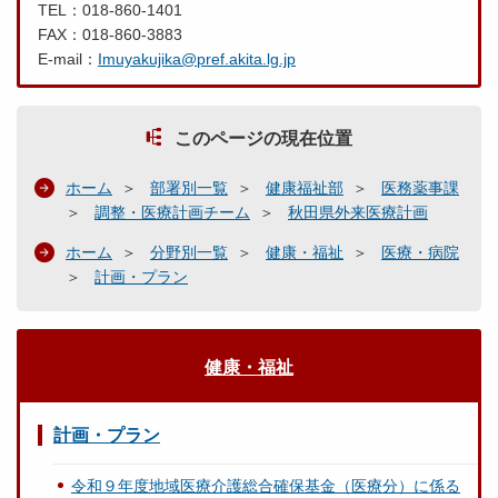
TEL：018-860-1401
FAX：018-860-3883
E-mail：
Imuyakujika@pref.akita.lg.jp
このページの現在位置
ホーム
部署別一覧
健康福祉部
医務薬事課
調整・医療計画チーム
秋田県外来医療計画
ホーム
分野別一覧
健康・福祉
医療・病院
計画・プラン
健康・福祉
計画・プラン
令和９年度地域医療介護総合確保基金（医療分）に係る