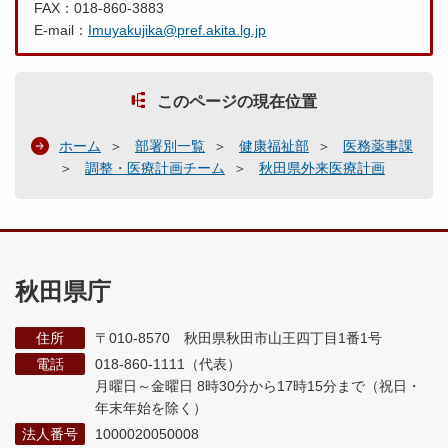
FAX：018-860-3883
E-mail：
Imuyakujika@pref.akita.lg.jp
このページの現在位置
ホーム
部署別一覧
健康福祉部
医務薬事課
調整・医療計画チーム
秋田県外来医療計画
秋田県庁
住所
〒010-8570 秋田県秋田市山王四丁目1番1号
電話
018-860-1111（代表）
月曜日～金曜日 8時30分から17時15分まで
（祝日・
年末年始を除く）
法人番号
1000020050008