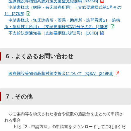
医療施設等物価高騰対策支援金支給要綱 [333KB]
申請書様式（病院・有床診療所用）（支給要綱様式第1号その
1） [27KB]
申請書様式（無床診療所・薬局・助産所・訪問看護ST・施術
所・歯科技工所用）（支給要綱様式第1号その2） [26KB]
不支給決定通知書（支給要綱様式第2号） [16KB]
6．よくあるお問い合わせ
医療施設等物価高騰対策支援金について（Q&A）[249KB]
7．その他
◇ご案内等を紛失された場合や複数の施設分をまとめて申請さ
れる場合
上記「2．申請方法」の申請書をダウンロードしてご利用くだ