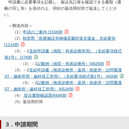
申請書に必要事項を記載し、振込先口座を確認できる書類（通
帳の写し等）を添付の上、同封の返信用封筒で返送してくださ
い。
＜郵送内容＞
（1）
申請のご案内 [155KB]
（2）
秋田県「医療施設等物価高騰対策支援金」支給要領
[121KB]
（3）－1
支給申請書（病院・有床診療所用）（支給要項様式
第1号） [27KB]
（3）－1
記載例（病院・有床診療所）[482KB]
（3）－2
支給申請書（無床診療所・薬局・助産所・訪問看護
ST・施術所用・歯科技工所用）（支給要項様式第1号） [45KB]
（3）－2
記載例（無床診療所・薬局・助産所・訪問看護
ST・施術所・歯科技工所用） [652KB]
（4）
提出書類確認票[666KB]
（5）返信用封筒
3．申請期間