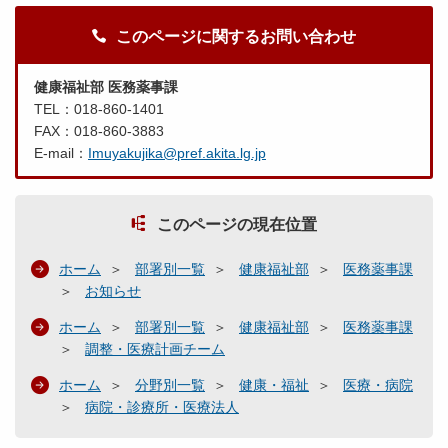
このページに関するお問い合わせ
健康福祉部 医務薬事課
TEL：018-860-1401
FAX：018-860-3883
E-mail：
Imuyakujika@pref.akita.lg.jp
このページの現在位置
ホーム
部署別一覧
健康福祉部
医務薬事課
お知らせ
ホーム
部署別一覧
健康福祉部
医務薬事課
調整・医療計画チーム
ホーム
分野別一覧
健康・福祉
医療・病院
病院・診療所・医療法人