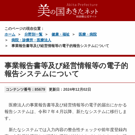
・
G
-
M
このページの現在位置：
I
ホーム
分野別一覧
健康・福祉
医療・病院
S
病院・診療所・医療法人
ロ
事業報告書等及び経営情報等の電子的報告システムについて
グ
イ
ン
事業報告書等及び経営情報等の電子的
サ
報告システムについて
イ
ト
コンテンツ番号：85679
更新日：
2024年12月02日
医療法人の事業報告書等及び経営情報等の電子的届出にかかる
報告システムは、令和７年４月以降、新たなシステムに移行しま
す。
新たなシステムでは入力内容の整合性チェックや前年度登録内