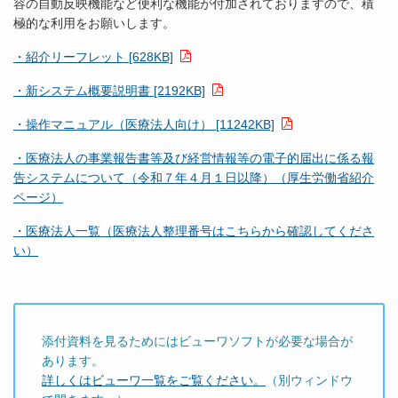
容の自動反映機能など便利な機能が付加されておりますので、積
極的な利用をお願いします。
・紹介リーフレット [628KB]
・新システム概要説明書 [2192KB]
・操作マニュアル（医療法人向け） [11242KB]
・医療法人の事業報告書等及び経営情報等の電子的届出に係る報
告システムについて（令和７年４月１日以降）（厚生労働省紹介
ページ）
・医療法人一覧（医療法人整理番号はこちらから確認してくださ
い）
添付資料を見るためにはビューワソフトが必要な場合が
あります。
詳しくはビューワ一覧をご覧ください。
（別ウィンドウ