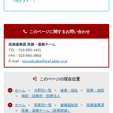
で開きます。）
このページに関するお問い合わせ
医務薬事課 医務・薬務チーム
TEL：018-860-1411
FAX：018-860-3883
E-mail：
Imuyakujika@pref.akita.or.jp
このページの現在位置
ホーム
分野別一覧
健康・福祉
医療・病院
病院・診療所・医療法人
ホーム
部署別一覧
健康福祉部
医務薬事課
医務・薬務チーム（医務関係）