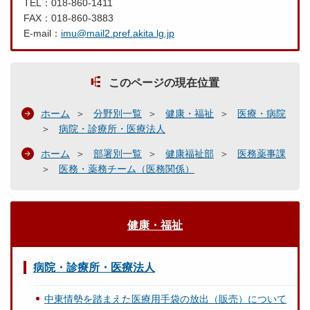
TEL：018-860-1411
FAX：018-860-3883
E-mail：
imu@mail2.pref.akita.lg.jp
このページの現在位置
ホーム
分野別一覧
健康・福祉
医療・病院
病院・診療所・医療法人
ホーム
部署別一覧
健康福祉部
医務薬事課
医務・薬務チーム（医務関係）
健康・福祉
病院・診療所・医療法人
中東情勢を踏まえた医療用手袋の放出（販売）について