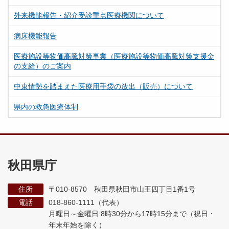
外来機能報告・紹介受診重点医療機関について
病床機能報告
医療施設等物価高騰対策事業（医療施設等物価高騰対策支援金
の支給）のご案内
中東情勢を踏まえた医療用手袋の放出（販売）について
県内の救急医療体制
秋田県庁
住所
〒010-8570 秋田県秋田市山王四丁目1番1号
電話
018-860-1111（代表）
月曜日～金曜日 8時30分から17時15分まで
（祝日・
年末年始を除く）