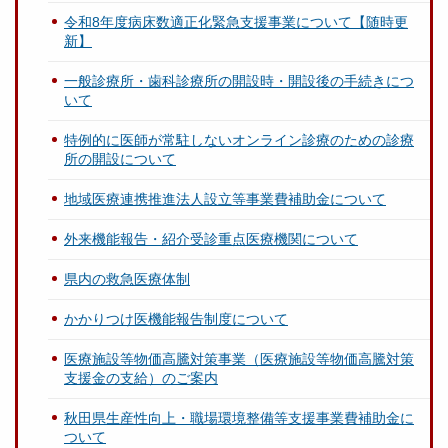
令和8年度病床数適正化緊急支援事業について【随時更
新】
一般診療所・歯科診療所の開設時・開設後の手続きにつ
いて
特例的に医師が常駐しないオンライン診療のための診療
所の開設について
地域医療連携推進法人設立等事業費補助金について
外来機能報告・紹介受診重点医療機関について
県内の救急医療体制
かかりつけ医機能報告制度について
医療施設等物価高騰対策事業（医療施設等物価高騰対策
支援金の支給）のご案内
秋田県生産性向上・職場環境整備等支援事業費補助金に
ついて