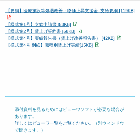
【要綱】医療施設等処遇改善・物価上昇支援金_支給要綱 [119KB]
【様式第1号】支給申請書 [53KB]
【様式第2号】賃上げ誓約書 [58KB]
【様式第4号】実績報告書（賃上げ改善報告書） [42KB]
【様式第4号 別紙】職種別賃上げ実績[15KB]
添付資料を見るためにはビューワソフトが必要な場合が
あります。
詳しくはビューワ一覧をご覧ください。
（別ウィンドウ
で開きます。）