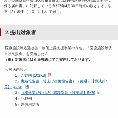
おける施設基準届出状況報告書または特掲診療料の施設基準等に
係る届出書」に記載している令和7年4月30日時点の数とする。以
下（2）表中（※3）において同じ。
2.提出対象者
医療施設等処遇改善・物価上昇支援事業のうち、「医療施設等賃
上げ支援金」を受給した方
（※）対象者には別途郵送にてご案内しております。
＜郵送内容＞
（1）
ご案内 [102KB]
（2）
実績報告書（賃上げ改善報告書）（共通）【様式第4
号】 [42KB]
（3）
（様式第4号 別紙）職種別賃上げ実績 [15KB]
（4）記載例
（5）返信用封筒