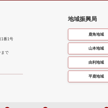
地域振興局
鹿角地域
目1番1号
山本地域
分まで
由利地域
平鹿地域