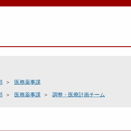
部
医務薬事課
部
医務薬事課
調整・医療計画チーム