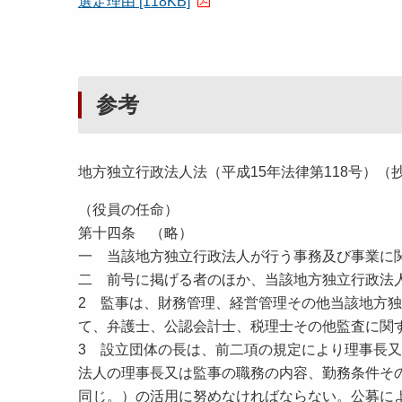
選定理由 [118KB]
参考
地方独立行政法人法（平成15年法律第118号）（
（役員の任命）
第十四条 （略）
一 当該地方独立行政法人が行う事務及び事業に
二 前号に掲げる者のほか、当該地方独立行政法
2 監事は、財務管理、経営管理その他当該地方
て、弁護士、公認会計士、税理士その他監査に関
3 設立団体の長は、前二項の規定により理事長
法人の理事長又は監事の職務の内容、勤務条件そ
同じ。）の活用に努めなければならない。公募に