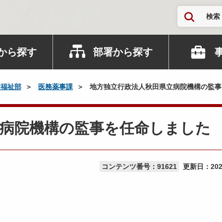
検索
から探す
部署から探す
康福祉部
医務薬事課
地方独立行政法人秋田県立病院機構の監事
立病院機構の監事を任命しました
コンテンツ番号：91621
更新日：
20