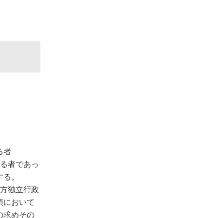
る者
する者であっ
する。
地方独立行政
項において
の求めその