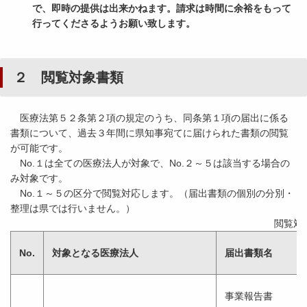
で、即時の提供は出来かねます。請求は時間に余裕をもって
行ってくださるようお願い致します。
２ 閲覧対象書類
医療法第５２条第２項の規定のうち、同条第１項の届出に係る
書類について、過去３年間に県知事宛てに届けられた書類の閲覧
が可能です。
No.１は全ての医療法人が対象で、No.２～５は該当する場合の
み対象です。
No.１～５の区分で閲覧対応します。（届出書類の個別の分別・
整理は県では行いません。）
閲覧対
No.
対象となる医療法人
届出書類名
事業報告書