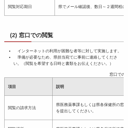
閲覧対応期日
県でメール確認後、数日～２週間程の
(2) 窓口での閲覧
インターネットの利用が困難な者等に対して実施します。
準備が必要なため、県担当宛てに事前に連絡してくださ
い。（閲覧を希望する日時と書類をお伝えください。）
窓口での
項目
説明
県医務薬事課もしくは県各保健所の窓口
閲覧の請求方法
を提出してください。