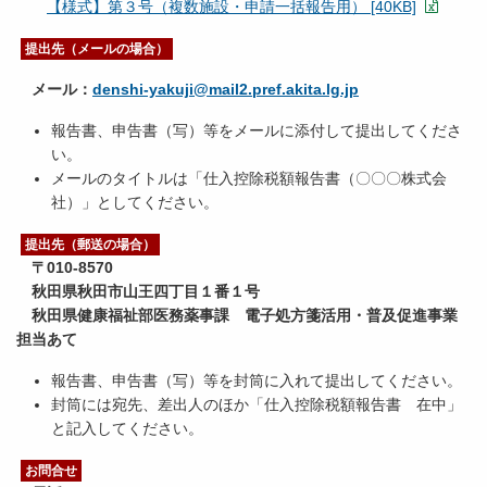
【様式】第３号（複数施設・申請一括報告用） [40KB]
提出先（メールの場合）
メール：
denshi-yakuji@mail2.pref.akita.lg.jp
報告書、申告書（写）等をメールに添付して提出してくださ
い。
メールのタイトルは「仕入控除税額報告書（〇〇〇株式会
社）」としてください。
提出先（郵送の場合）
〒010-8570
秋田県秋田市山王四丁目１番１号
秋田県健康福祉部医務薬事課 電子処方箋活用・普及促進事業
担当あて
報告書、申告書（写）等を封筒に入れて提出してください。
封筒には宛先、差出人のほか「仕入控除税額報告書 在中」
と記入してください。
お問合せ