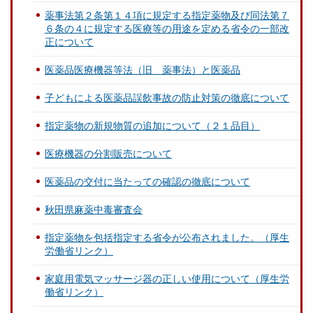
薬事法第２条第１４項に規定する指定薬物及び同法第７
６条の４に規定する医療等の用途を定める省令の一部改
正について
医薬品医療機器等法（旧 薬事法）と医薬品
子どもによる医薬品誤飲事故の防止対策の徹底について
指定薬物の新規物質の追加について（２１品目）
医療機器の分割販売について
医薬品の交付に当たっての確認の徹底について
秋田県麻薬中毒審査会
指定薬物を包括指定する省令が公布されました。（厚生
労働省リンク）
家庭用電気マッサージ器の正しい使用について（厚生労
働省リンク）