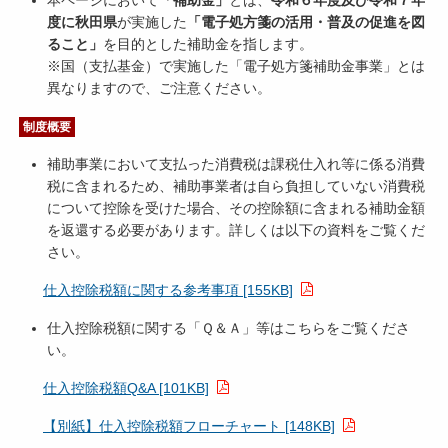
本ページにおいて
「補助金」
とは、
令和６年度及び令和７年
度に秋田県
が実施した
「電子処方箋の活用・普及の促進を図
ること」
を目的とした補助金を指します。
※国（支払基金）で実施した「電子処方箋補助金事業」とは
異なりますので、ご注意ください。
制度概要
補助事業において支払った消費税は課税仕入れ等に係る消費
税に含まれるため、補助事業者は自ら負担していない消費税
について控除を受けた場合、その控除額に含まれる補助金額
を返還する必要があります。詳しくは以下の資料をご覧くだ
さい。
仕入控除税額に関する参考事項 [155KB]
仕入控除税額に関する「Ｑ＆Ａ」等はこちらをご覧くださ
い。
仕入控除税額Q&A [101KB]
【別紙】仕入控除税額フローチャート [148KB]