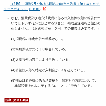
（別紙）消費税及び地方消費税の確定申告書（第１表）のチ
ェックポイント [1015KB]
なお、消費税及び地方消費税に係る仕入控除税額の報告につ
いて以下いずれかに該当する場合は、補助金返還相当額は発
生しません。（返還相当額「０円」での報告は必要です。）
(1)消費税の確定申告の義務がない。
(2)簡易課税方式により申告している。
(3)２割特例の適用により申告している。
(4)公益法人等で特定収入割合が5％を超えている。
(5)補助対象経費に係る消費税を、個別対応方式において、
「非課税売上のみに要するもの」として申告している。
提出（最終）期限