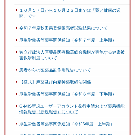
１０月１７日から１０月２３日までは「薬と健康の週
間」です
令和７年度秋田県登録販売者試験結果について
厚生労働省等薬事関係通知（令和７年度 上半期）
独立行政法人医薬品医療機器総合機構が実施する健康被
害救済制度について
患者からの医薬品副作用報告について
【様式】麻薬及び向精神薬取締法関係
厚生労働省等薬事関係通知（令和６年度 下半期）
G-MIS新規ユーザーアカウント発行申請および薬局機能
情報報告（新規報告）について
厚生労働省等薬事関係通知（令和6年度 上半期）