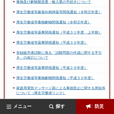
毒物及び劇物製造業・輸入業の手続きについて
厚生労働省等麻薬向精神薬等関係通知（令和元年度）
厚生労働省等毒物劇物関係通知（令和元年度）
厚生労働省等薬事関係通知（平成３１年度 上半期）
厚生労働省等薬事関係通知（平成３０年度）
登録販売者試験に係る「試験問題の作成に関する手引
き」の改訂について
厚生労働省等薬事関係通知（平成２９年度）
厚生労働省等毒物劇物関係通知（平成３０年度）
家庭用電気マッサージ器による事故防止に関する周知等
について（厚生労働省リンク）
医薬品等を海外から購入しようとされる方へ（厚生労働
メニュー
探す
防災
省リンク）