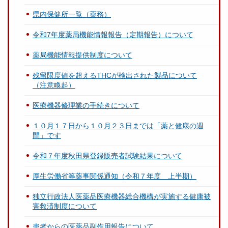
県内保健所一覧（薬務）
令和7年度薬局機能情報報告（定期報告）について
薬局機能情報提供制度について
残留限度値を超えるTHCが検出された製品について
（注意喚起）
医療機器修理業の手続きについて
１０月１７日から１０月２３日までは「薬と健康の週
間」です
令和７年度秋田県登録販売者試験結果について
厚生労働省等薬事関係通知（令和７年度 上半期）
独立行政法人医薬品医療機器総合機構が実施する健康被
害救済制度について
患者からの医薬品副作用報告について