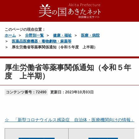
令和2年1月16日
令和2年1月21日
令和2年1月21日
このページの現在位置：
ホーム
分野別一覧
健康・福祉
医療・病院
医薬品医療機器・毒物劇物・麻薬等
厚生労働省等薬事関係通知（令和５年度 上半期）
厚生労働省等薬事関係通知（令和５年
度 上半期）
コンテンツ番号：72490
更新日：
2023年10月03日
☆ 「
新型コロナウイルス感染症
自治体・医療機関向けの情報」