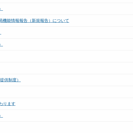
）
薬局機能情報報告（新規報告）について
）
）
報提供制度）
わります
）