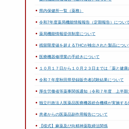
県内保健所一覧（薬務）
令和7年度薬局機能情報報告（定期報告）につい
薬局機能情報提供制度について
残留限度値を超えるTHCが検出された製品につ
医療機器修理業の手続きについて
１０月１７日から１０月２３日までは「薬と健康
令和７年度秋田県登録販売者試験結果について
厚生労働省等薬事関係通知（令和７年度 上半期
独立行政法人医薬品医療機器総合機構が実施する
患者からの医薬品副作用報告について
【様式】麻薬及び向精神薬取締法関係