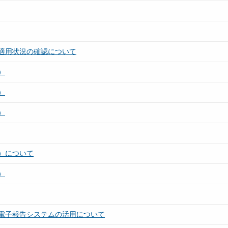
適用状況の確認について
）
）
）
）について
）
電子報告システムの活用について