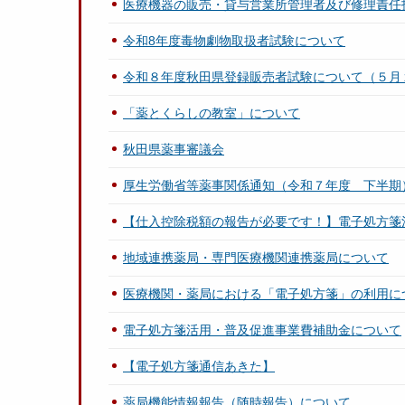
医療機器の販売・貸与営業所管理者及び修理責任
令和8年度毒物劇物取扱者試験について
令和８年度秋田県登録販売者試験について（５月
「薬とくらしの教室」について
秋田県薬事審議会
厚生労働省等薬事関係通知（令和７年度 下半期
【仕入控除税額の報告が必要です！】電子処方箋
地域連携薬局・専門医療機関連携薬局について
医療機関・薬局における「電子処方箋」の利用に
電子処方箋活用・普及促進事業費補助金について
【電子処方箋通信あきた】
薬局機能情報報告（随時報告）について