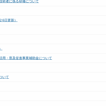
技術者に係る研修について
２6日更新）
）
活用・普及促進事業補助金について
ついて