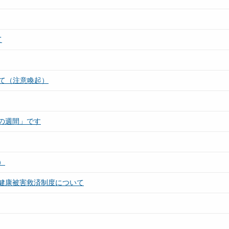
て
いて（注意喚起）
の週間」です
）
健康被害救済制度について