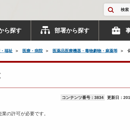
検索
から探す
部署から探す
康・福祉
医療・病院
医薬品医療機器・毒物劇物・麻薬等
は
コンテンツ番号：3834
更新日：
20
売業の許可が必要です。
。