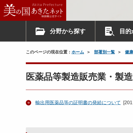
分野から探す
目的
このページの現在位置：
ホーム
部署別一覧
健
医薬品等製造販売業・製造
輸出用医薬品等の証明書の発給について
[
20