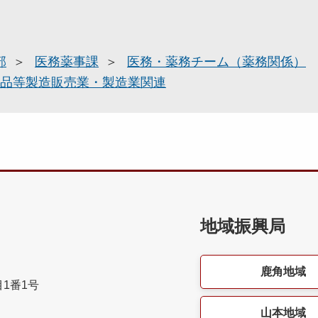
部
医務薬事課
医務・薬務チーム（薬務関係）
品等製造販売業・製造業関連
地域振興局
鹿角地域
目1番1号
山本地域