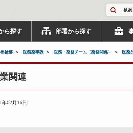
検索
から探す
部署から探す
康福祉部
医務薬事課
医務・薬務チーム（薬務関係）
医薬
業関連
11年02月16日
]