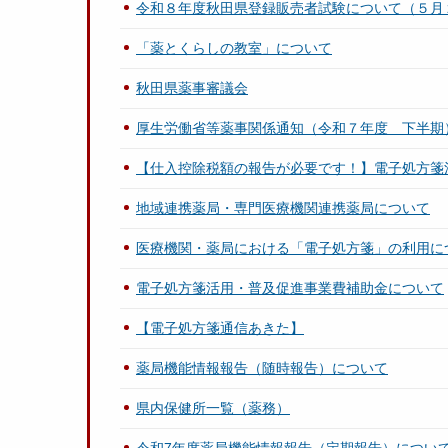
令和８年度秋田県登録販売者試験について（５月
「薬とくらしの教室」について
秋田県薬事審議会
厚生労働省等薬事関係通知（令和７年度 下半期
【仕入控除税額の報告が必要です！】電子処方箋
地域連携薬局・専門医療機関連携薬局について
医療機関・薬局における「電子処方箋」の利用に
電子処方箋活用・普及促進事業費補助金について
【電子処方箋通信あきた】
薬局機能情報報告（随時報告）について
県内保健所一覧（薬務）