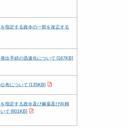
料を指定する政令の一部を改正する
手続の迅速化について [167KB]
について [135KB]
料を指定する政令及び麻薬及び向精
[801KB]