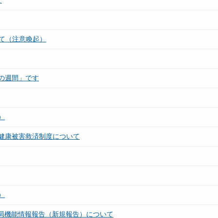
て
いて（注意喚起）
の週間」です
）
健康被害救済制度について
）
薬局機能情報報告（新規報告）について