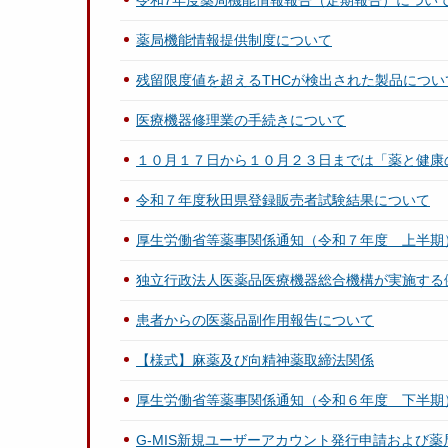
令和7年度薬局機能情報報告（定期報告）につい
薬局機能情報提供制度について
残留限度値を超えるTHCが検出された製品につ
医療機器修理業の手続きについて
１０月１７日から１０月２３日までは「薬と健康
令和７年度秋田県登録販売者試験結果について
厚生労働省等薬事関係通知（令和７年度 上半期
独立行政法人医薬品医療機器総合機構が実施する
患者からの医薬品副作用報告について
【様式】麻薬及び向精神薬取締法関係
厚生労働省等薬事関係通知（令和６年度 下半期
G-MIS新規ユーザーアカウント発行申請および