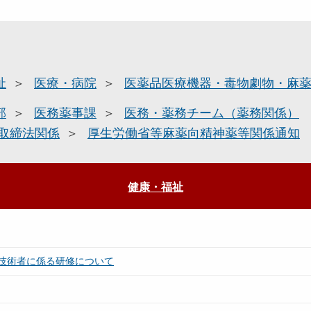
祉
医療・病院
医薬品医療機器・毒物劇物・麻
部
医務薬事課
医務・薬務チーム（薬務関係）
取締法関係
厚生労働省等麻薬向精神薬等関係通知
健康・福祉
技術者に係る研修について