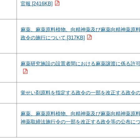
官報 [2416KB]
麻薬、麻薬原料植物、向精神薬及び麻薬向精神薬原
政令の施行について [317KB]
麻薬研究施設の設置者間における麻薬譲渡に係る許可発出
覚せい剤原料を指定する政令の一部を改正する政令の公布
麻薬、麻薬原料植物、向精神薬及び麻薬向精神薬原
神薬取締法施行令の一部を改正する政令等の公布について 