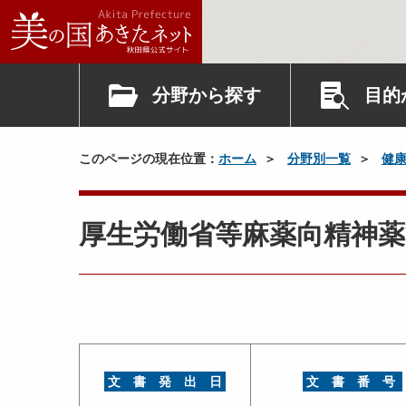
分野から探す
目的
このページの現在位置：
ホーム
分野別一覧
健
厚生労働省等麻薬向精神薬
文 書 発 出 日
文 書 番 号