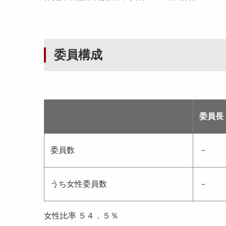
委員構成
委員長
委員数
－
うち女性委員数
－
女性比率 ５４．５％