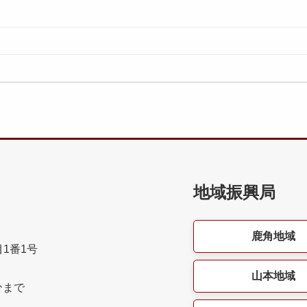
地域振興局
鹿角地域
目1番1号
山本地域
分まで