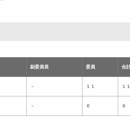
副委員長
委員
合
－
１１
１
－
６
６