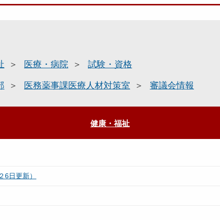
祉
医療・病院
試験・資格
部
医務薬事課医療人材対策室
審議会情報
健康・福祉
２6日更新）