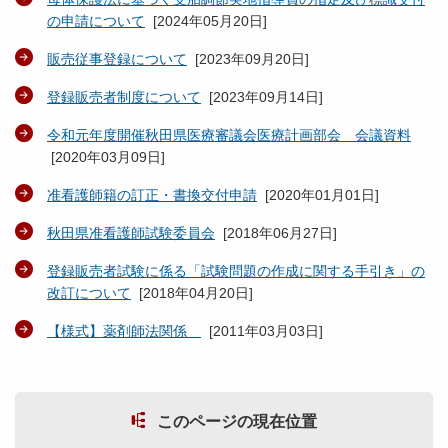
の申請について
[
2024年05月20日
]
販売従事登録について
[
2023年09月20日
]
登録販売者制度について
[
2023年09月14日
]
令和元年度開催秋田県医療審議会医療計画部会 会議資料
[
2020年03月09日
]
准看護師籍の訂正・書換交付申請
[
2020年01月01日
]
秋田県准看護師試験委員会
[
2018年06月27日
]
登録販売者試験に係る「試験問題の作成に関する手引き」の
改訂について
[
2018年04月20日
]
【様式】薬剤師法関係
[
2011年03月03日
]
このページの現在位置