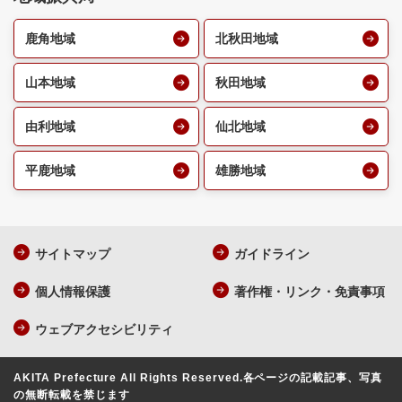
鹿角地域
北秋田地域
山本地域
秋田地域
由利地域
仙北地域
平鹿地域
雄勝地域
サイトマップ
ガイドライン
個人情報保護
著作権・リンク・免責事項
ウェブアクセシビリティ
AKITA Prefecture All Rights Reserved.
各ページの記載記事、写真
の無断転載を禁じます