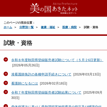
このページの現在位置：
ホーム
分野別一覧
健康・福祉
医療・病院
試験・資格
試験・資格
令和８年度秋田県登録販売者試験について（５月２6日更新）
[
2026年05月26日
]
准看護師免許の各種申請手続きについて
[
2026年03月13日
]
看護師になるには
[
2026年02月18日
]
令和７年度秋田県登録販売者試験結果について
[
2025年09月
30日
]
母体保護法に基づく受胎調節実地指導員の指定及び標識交付