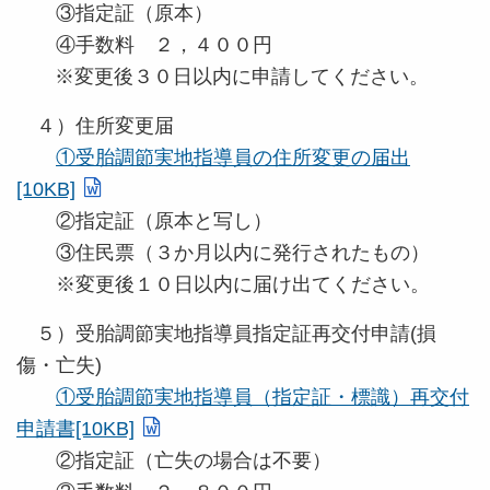
③指定証（原本）
④手数料 ２，４００円
※変更後３０日以内に申請してください。
４）住所変更届
①受胎調節実地指導員の住所変更の届出
[10KB]
②指定証（原本と写し）
③住民票（３か月以内に発行されたもの）
※変更後１０日以内に届け出てください。
５）受胎調節実地指導員指定証再交付申請(損
傷・亡失)
①受胎調節実地指導員（指定証・標識）再交付
申請書[10KB]
②指定証（亡失の場合は不要）