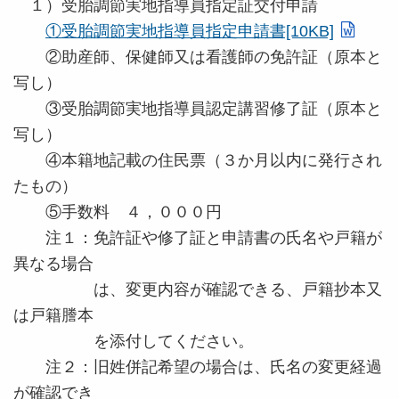
１）受胎調節実地指導員指定証交付申請
①受胎調節実地指導員指定申請書[10KB]
②助産師、保健師又は看護師の免許証（原本と
写し）
③受胎調節実地指導員認定講習修了証（原本と
写し）
④本籍地記載の住民票（３か月以内に発行され
たもの）
⑤手数料 ４，０００円
注１：免許証や修了証と申請書の氏名や戸籍が
異なる場合
は、変更内容が確認できる、戸籍抄本又
は戸籍謄本
を添付してください。
注２：旧姓併記希望の場合は、氏名の変更経過
が確認でき