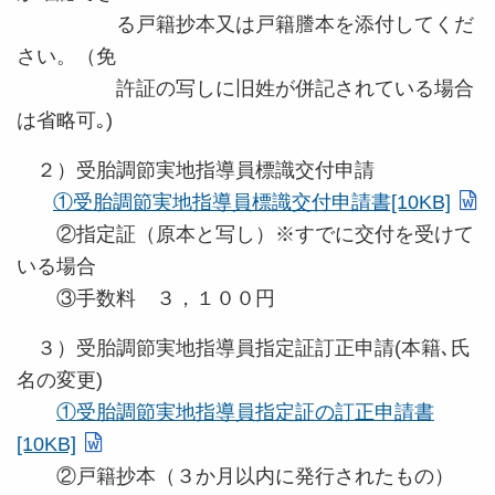
る戸籍抄本又は戸籍謄本を添付してくだ
さい。（免
許証の写しに旧姓が併記されている場合
は省略可｡)
２）受胎調節実地指導員標識交付申請
①受胎調節実地指導員標識交付申請書[10KB]
②指定証（原本と写し）※すでに交付を受けて
いる場合
③手数料 ３，１００円
３）受胎調節実地指導員指定証訂正申請(本籍､氏
名の変更)
①受胎調節実地指導員指定証の訂正申請書
[10KB]
②戸籍抄本（３か月以内に発行されたもの）