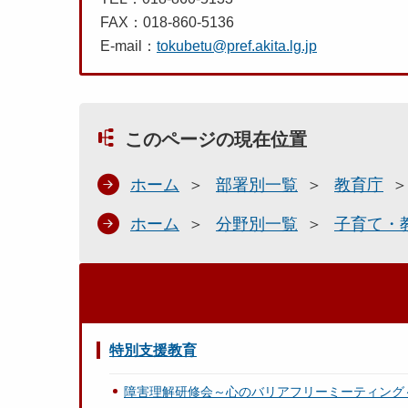
FAX：018-860-5136
E-mail：
tokubetu@pref.akita.lg.jp
このページの現在位置
ホーム
部署別一覧
教育庁
ホーム
分野別一覧
子育て・
特別支援教育
障害理解研修会～心のバリアフリーミーティング