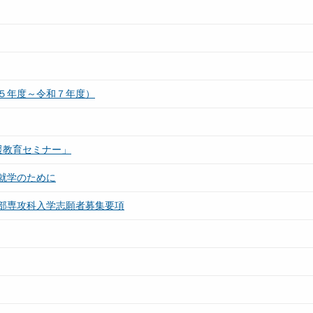
５年度～令和７年度）
援教育セミナー」
就学のために
部専攻科入学志願者募集要項