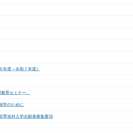
５年度～令和７年度）
援教育セミナー」
就学のために
部専攻科入学志願者募集要項