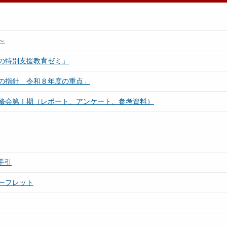
～
の特別支援教育ゼミ」
の指針 令和８年度の重点」
修会第Ⅰ期（レポート、アンケート、参考資料）
手引
ーフレット