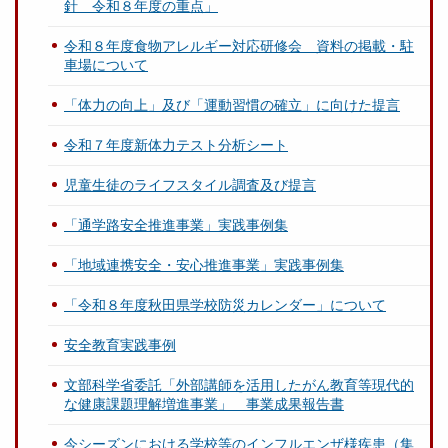
針 令和８年度の重点」
令和８年度食物アレルギー対応研修会 資料の掲載・駐
車場について
「体力の向上」及び「運動習慣の確立」に向けた提言
令和７年度新体力テスト分析シート
児童生徒のライフスタイル調査及び提言
「通学路安全推進事業」実践事例集
「地域連携安全・安心推進事業」実践事例集
「令和８年度秋田県学校防災カレンダー」について
安全教育実践事例
文部科学省委託「外部講師を活用したがん教育等現代的
な健康課題理解増進事業」 事業成果報告書
今シーズンにおける学校等のインフルエンザ様疾患（集