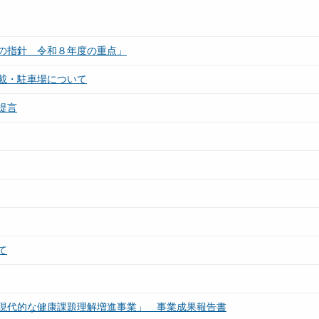
の指針 令和８年度の重点」
載・駐車場について
提言
て
現代的な健康課題理解増進事業」 事業成果報告書