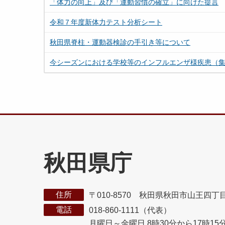
「体力の向上」及び「運動習慣の確立」に向けた提言
令和７年度新体力テスト分析シート
秋田県脊柱・運動器検診の手引き等について
今シーズンにおける学校等のインフルエンザ様疾患（
秋田県庁
住所
〒010-8570 秋田県秋田市山王四丁
電話
018-860-1111（代表）
月曜日～金曜日 8時30分から17時15