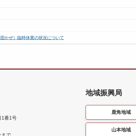
集団かぜ）臨時休業の状況について
地域振興局
鹿角地域
目1番1号
山本地域
分まで