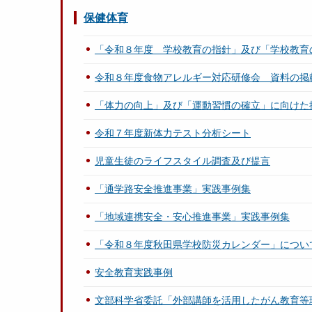
保健体育
「令和８年度 学校教育の指針」及び「学校教育
令和８年度食物アレルギー対応研修会 資料の掲
「体力の向上」及び「運動習慣の確立」に向けた
令和７年度新体力テスト分析シート
児童生徒のライフスタイル調査及び提言
「通学路安全推進事業」実践事例集
「地域連携安全・安心推進事業」実践事例集
「令和８年度秋田県学校防災カレンダー」につい
安全教育実践事例
文部科学省委託「外部講師を活用したがん教育等