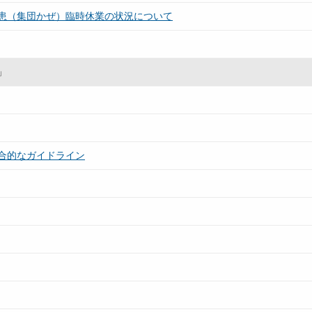
患（集団かぜ）臨時休業の状況について
」
合的なガイドライン