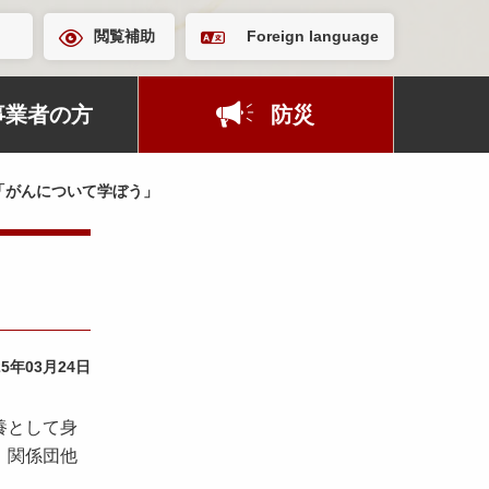
閲覧補助
Foreign language
事業者の方
防災
「がんについて学ぼう」
25年03月24日
養として身
、関係団他
。