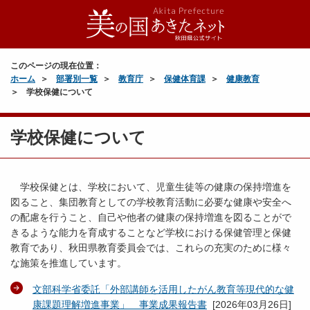
このページの現在位置：
ホーム
部署別一覧
教育庁
保健体育課
健康教育
学校保健について
学校保健について
学校保健とは、学校において、児童生徒等の健康の保持増進を
図ること、集団教育としての学校教育活動に必要な健康や安全へ
の配慮を行うこと、自己や他者の健康の保持増進を図ることがで
きるような能力を育成することなど学校における保健管理と保健
教育であり、秋田県教育委員会では、これらの充実のために様々
な施策を推進しています。
文部科学省委託「外部講師を活用したがん教育等現代的な健
康課題理解増進事業」 事業成果報告書
[
2026年03月26日
]