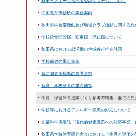
秋田県スポーツ指導者登録システムについて
中央教育事務所の業務案内
秋田県学校部活動及び地域クラブ活動に関する総
学校給食開設届・変更届・廃止届について
秋田県における部活動の地域移行推進計画
学校保健の重点施策
食に関する指導の参考資料
食育・学校給食の重点施策
体育・保健体育授業づくり参考資料集～全ての児
学校等におけるアレルギー疾患の対応について
文部科学省委託「現代的健康課題への対応事業」
秋田県学校体育研究大会における「指導と評価の