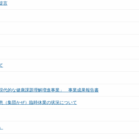
提言
て
現代的な健康課題理解増進事業」 事業成果報告書
患（集団かぜ）臨時休業の状況について
」