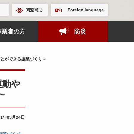
閲覧補助
Foreign language
事業者の方
防災
ことができる授業づくり～
運動や
～
21年05月24日
授業づくり