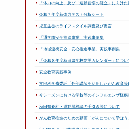
「体力の向上」及び「運動習慣の確立」に向けた
令和７年度新体力テスト分析シート
児童生徒のライフスタイル調査及び提言
「通学路安全推進事業」実践事例集
「地域連携安全・安心推進事業」実践事例集
「令和８年度秋田県学校防災カレンダー」につい
安全教育実践事例
文部科学省委託「外部講師を活用したがん教育等
今シーズンにおける学校等のインフルエンザ様疾
秋田県脊柱・運動器検診の手引き等について
がん教育推進のための動画「がんについて学ぼう