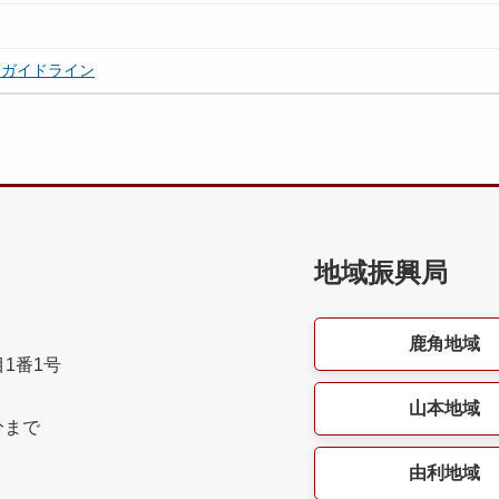
なガイドライン
地域振興局
鹿角地域
目1番1号
山本地域
分まで
由利地域