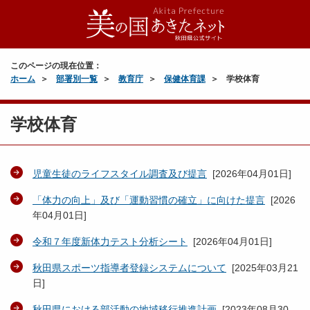
このページの現在位置：
ホーム
部署別一覧
教育庁
保健体育課
学校体育
学校体育
児童生徒のライフスタイル調査及び提言
[
2026年04月01日
]
「体力の向上」及び「運動習慣の確立」に向けた提言
[
2026
年04月01日
]
令和７年度新体力テスト分析シート
[
2026年04月01日
]
秋田県スポーツ指導者登録システムについて
[
2025年03月21
日
]
秋田県における部活動の地域移行推進計画
[
2023年08月30