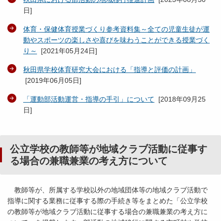
日
]
体育・保健体育授業づくり参考資料集～全ての児童生徒が運
動やスポーツの楽しさや喜びを味わうことができる授業づく
り～
[
2021年05月24日
]
秋田県学校体育研究大会における「指導と評価の計画」
[
2019年06月05日
]
「運動部活動運営・指導の手引」について
[
2018年09月25
日
]
公立学校の教師等が地域クラブ活動に従事す
る場合の兼職兼業の考え方について
教師等が、所属する学校以外の地域団体等の地域クラブ活動で
指導に関する業務に従事する際の手続き等をまとめた「公立学校
の教師等が地域クラブ活動に従事する場合の兼職兼業の考え方に