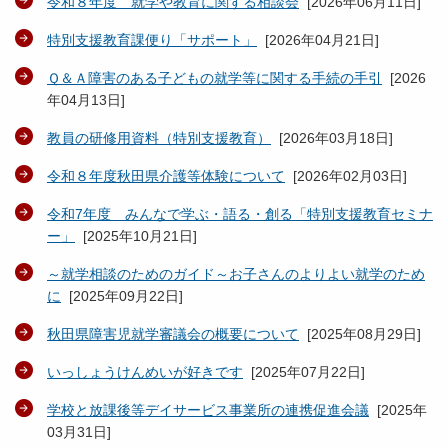
令和８年度 就学や教育に関する相談会
[
2026年06月11日
]
特別支援教育課便り「サポート」
[
2026年04月21日
]
Ｑ＆Ａ障害のある子どもの就学等に関する手続の手引
[
2026
年04月13日
]
教員の研修用資料（特別支援教育）
[
2026年03月18日
]
令和８年度秋田県介護等体験について
[
2026年02月03日
]
令和7年度 みんなで学ぶ・語る・創る「特別支援教育セミナ
ー」
[
2025年10月21日
]
～就学相談のためのガイド～お子さんのよりよい就学のため
に
[
2025年09月22日
]
秋田県障害児就学審議会の概要について
[
2025年08月29日
]
いっしょうけんめいが好きです
[
2025年07月22日
]
学校と放課後等デイサービス事業所の連携促進会議
[
2025年
03月31日
]