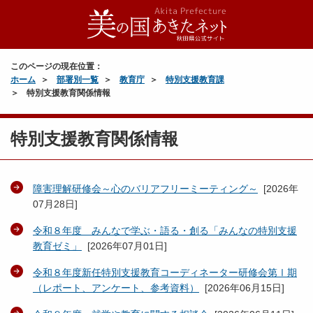
このページの現在位置：
ホーム
部署別一覧
教育庁
特別支援教育課
特別支援教育関係情報
特別支援教育関係情報
障害理解研修会～心のバリアフリーミーティング～
[
2026年
07月28日
]
令和８年度 みんなで学ぶ・語る・創る「みんなの特別支援
教育ゼミ」
[
2026年07月01日
]
令和８年度新任特別支援教育コーディネーター研修会第Ⅰ期
（レポート、アンケート、参考資料）
[
2026年06月15日
]