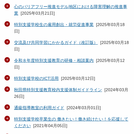
心のバリアフリー推進モデル地区における障害理解の推進事
業
[
2025年03月21日
]
特別支援学校生の雇用創出・就労促進事業
[
2025年03月18
日
]
交流及び共同学習にかかるガイド（改訂版）
[
2025年03月18
日
]
令和８年度特別支援教育の研修・相談案内
[
2025年03月12
日
]
特別支援学校のICT活用
[
2025年03月12日
]
秋田県特別支援教育校内支援体制ガイドライン
[
2024年03月
26日
]
通級指導教室の利用ガイド
[
2024年03月01日
]
特別支援学校卒業生の 働きたい！働き続けたい！を応援して
ください
[
2021年04月05日
]