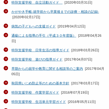
特別支援学校 自立活動ガイド
[
2020年03月31日
]
かがやき手帳-就学前から卒業後までの診療・相談の記録-
[
2020年02月17日
]
病気の子どもへの支援ガイド
[
2019年04月12日
]
通級による指導の手引（平成３０年度版）
[
2018年04月26
日
]
特別支援学校 日常生活の指導ガイド
[
2018年03月26日
]
特別支援学校 遊びの指導ガイド
[
2017年04月07日
]
早期からの就学や教育に関する相談等のご案内
[
2017年04月
05日
]
秋田県いじめ防止等のための基本方針
[
2017年03月17日
]
特別支援学校 作業学習ガイド
[
2016年07月19日
]
特別支援学校 生活単元学習ガイド
[
2016年05月11日
]