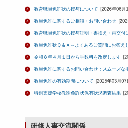
教育職員免許状の授与について
[
2026年06月
教員免許に関するご相談・お問い合わせ
[
20
教育職員免許状の授与証明・書換え・再交付
教員免許状Ｑ＆Ａ～よくあるご質問にお答え
令和８年４月１日から手数料を改定します
[
2
教員免許に関するお問い合わせ：スムーズな
教員免許の有効期間について
[
2025年03月0
特別支援学校教諭免許状保有状況調査結果
[
2
研修人事交流関係