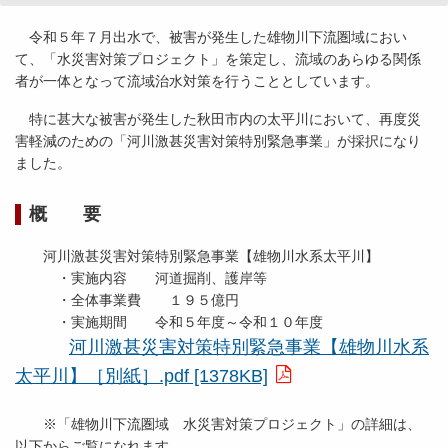
令和５年７月出水で、被害が発生した雄物川下流圏域におい
て、「水災害対策プロジェクト」を策定し、流域のあらゆる関係
者が一体となって流域治水対策を行うこととしています。
特に甚大な被害が発生した秋田市内の太平川において、再度災
害軽減のための「河川激甚災害対策特別緊急事業」が採択になり
ました。
概 要
河川激甚災害対策特別緊急事業【雄物川水系太平川】
・実施内容 河道掘削、護岸等
・全体事業費 １９５億円
・実施期間 令和５年度～令和１０年度
河川激甚災害対策特別緊急事業【雄物川水系
太平川】［別紙］.pdf [1378KB]
※「雄物川下流圏域 水災害対策プロジェクト」の詳細は、
以下からご覧になれます。