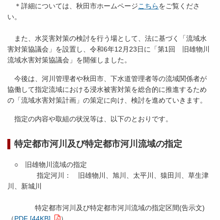
＊詳細については、秋田市ホームページ
こちら
をご覧くださ
い。
また、水災害対策の検討を行う場として、法に基づく「流域水
害対策協議会」を設置し、令和6年12月23日に「第1回 旧雄物川
流域水害対策協議会」を開催しました。
今後は、河川管理者や秋田市、下水道管理者等の流域関係者が
協働して指定流域における浸水被害対策を総合的に推進するため
の「流域水害対策計画」の策定に向け、検討を進めていきます。
指定の内容や取組の状況等は、以下のとおりです。
特定都市河川及び特定都市河川流域の指定
○ 旧雄物川流域の指定
指定河川： 旧雄物川、旭川、太平川、猿田川、草生津
川、新城川
特定都市河川及び特定都市河川流域の指定区間(告示文)
（
PDF [44KB]
）