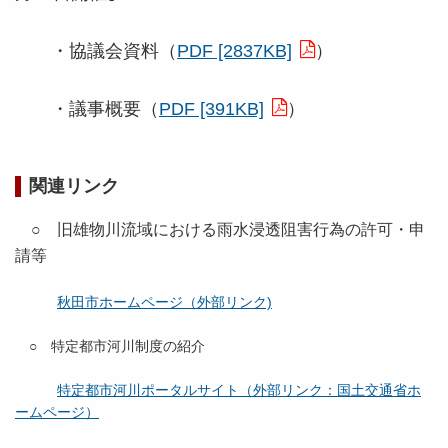
・協議会資料（
PDF [2837KB]
）
・議事概要（
PDF [391KB]
）
関連リンク
○ 旧雄物川流域における雨水浸透阻害行為の許可・申
請等
秋田市ホームページ（外部リンク)
○ 特定都市河川制度の紹介
特定都市河川ポータルサイト（外部リンク：国土交通省ホ
ームページ）