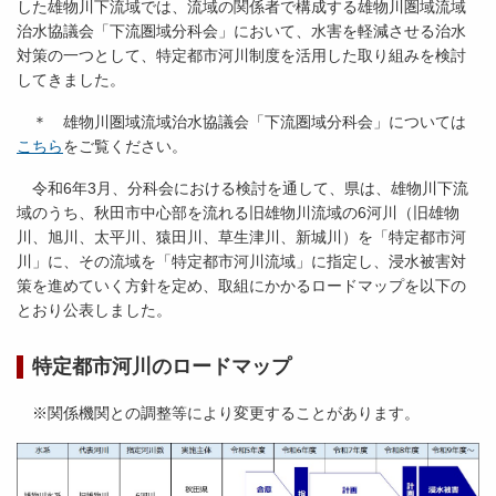
した雄物川下流域では、流域の関係者で構成する雄物川圏域流域
治水協議会「下流圏域分科会」において、水害を軽減させる治水
対策の一つとして、特定都市河川制度を活用した取り組みを検討
してきました。
＊ 雄物川圏域流域治水協議会「下流圏域分科会」については
こちら
をご覧ください。
令和6年3月、分科会における検討を通して、県は、雄物川下流
域のうち、秋田市中心部を流れる旧雄物川流域の6河川（旧雄物
川、旭川、太平川、猿田川、草生津川、新城川）を「特定都市河
川」に、その流域を「特定都市河川流域」に指定し、浸水被害対
策を進めていく方針を定め、取組にかかるロードマップを以下の
とおり公表しました。
特定都市河川のロードマップ
※関係機関との調整等により変更することがあります。