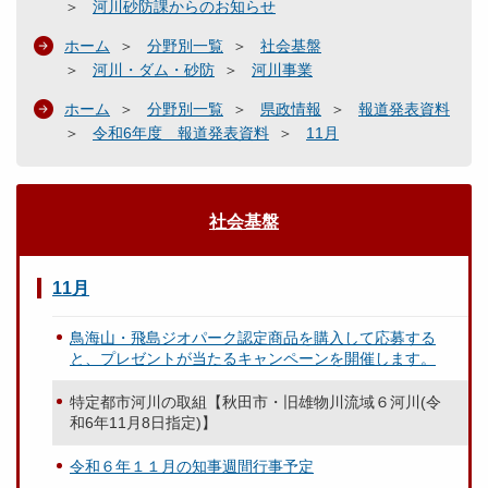
河川砂防課からのお知らせ
ホーム
分野別一覧
社会基盤
河川・ダム・砂防
河川事業
ホーム
分野別一覧
県政情報
報道発表資料
令和6年度 報道発表資料
11月
社会基盤
11月
鳥海山・飛島ジオパーク認定商品を購入して応募する
と、プレゼントが当たるキャンペーンを開催します。
特定都市河川の取組【秋田市・旧雄物川流域６河川(令
和6年11月8日指定)】
令和６年１１月の知事週間行事予定