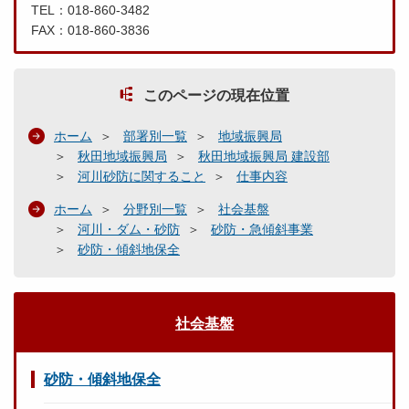
TEL：018-860-3482
FAX：018-860-3836
このページの現在位置
ホーム
部署別一覧
地域振興局
秋田地域振興局
秋田地域振興局 建設部
河川砂防に関すること
仕事内容
ホーム
分野別一覧
社会基盤
河川・ダム・砂防
砂防・急傾斜事業
砂防・傾斜地保全
社会基盤
砂防・傾斜地保全