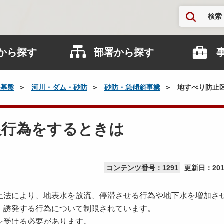
検索
から探す
部署から探す
会基盤
河川・ダム・砂防
砂防・急傾斜事業
地すべり防止
限行為をするときは
コンテンツ番号：1291
更新日：
20
法により、地表水を放流、停滞させる行為や地下水を増加さ
、誘発する行為について制限されています。
を受ける必要があります。