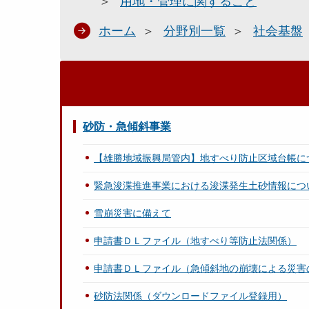
用地・管理に関すること
ホーム
分野別一覧
社会基盤
砂防・急傾斜事業
【雄勝地域振興局管内】地すべり防止区域台帳に
緊急浚渫推進事業における浚渫発生土砂情報につ
雪崩災害に備えて
申請書ＤＬファイル（地すべり等防止法関係）
申請書ＤＬファイル（急傾斜地の崩壊による災害
砂防法関係（ダウンロードファイル登録用）