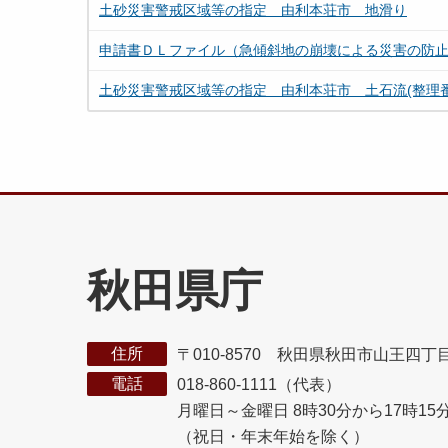
土砂災害警戒区域等の指定 由利本荘市 地滑り
申請書ＤＬファイル（急傾斜地の崩壊による災害の防
土砂災害警戒区域等の指定 由利本荘市 土石流(整理番号4
秋田県庁
住所
〒010-8570 秋田県秋田市山王四丁
電話
018-860-1111（代表）
月曜日～金曜日 8時30分から17時15
（祝日・年末年始を除く）