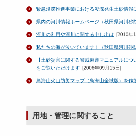
緊急浚渫推進事業における浚渫発生土砂情報
県内の河川情報ホームページ（秋田県河川砂
河川の利用や河川に関する申し出は
[
2010年
私たちの海が泣いています！（秋田県河川砂
【土砂災害に関する警戒避難マニュアルにつ
をご覧いただけます
[
2006年09月15日
]
鳥海山火山防災マップ（鳥海山全域版）を作
用地・管理に関すること