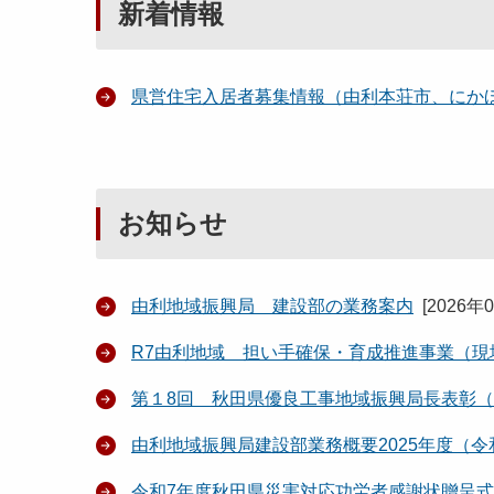
新着情報
県営住宅入居者募集情報（由利本荘市、にか
お知らせ
由利地域振興局 建設部の業務案内
[
2026年
R7由利地域 担い手確保・育成推進事業（
第１8回 秋田県優良工事地域振興局長表彰
由利地域振興局建設部業務概要2025年度（令
令和7年度秋田県災害対応功労者感謝状贈呈