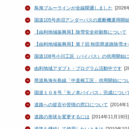
鳥海ブルーラインが全線開通しました
[
2026
国道105号赤沼アンダーパスの遮断機運用開
【由利地域振興局】除雪安全祈願祭について
【由利地域振興局】第７回 秋田県道路除雪オ
国道108号小川工区（バイパス）の供用開始
由利地域アダプト・プログラム活動中です
[
2
県道鳥海矢島線「中直根工区」供用開始につ
国道１０８号「矢ノ本バイパス」完成につい
道路への提言や苦情の窓口について
[
2014年
道路の形状を変更するには
[
2014年11月19日
]
道路を継続して使用したいときは
[
2010年10