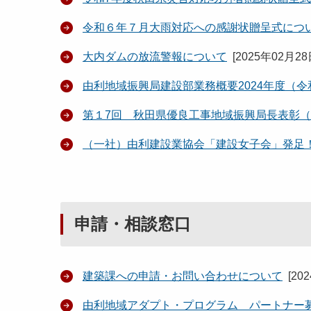
令和６年７月大雨対応への感謝状贈呈式につ
大内ダムの放流警報について
[
2025年02月2
由利地域振興局建設部業務概要2024年度（令
第１7回 秋田県優良工事地域振興局長表彰
（一社）由利建設業協会「建設女子会」発足
申請・相談窓口
建築課への申請・お問い合わせについて
[
20
由利地域アダプト・プログラム パートナー