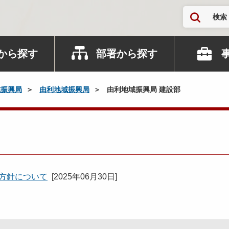
検索
から探す
部署から探す
域振興局
由利地域振興局
由利地域振興局 建設部
用方針について
[
2025年06月30日
]