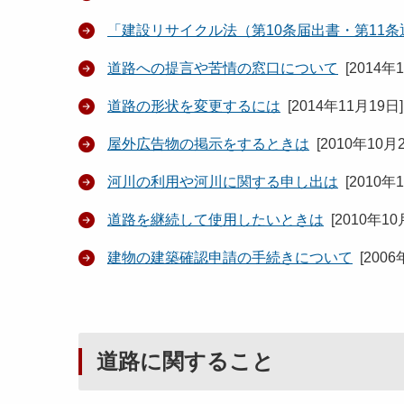
「建設リサイクル法（第10条届出書・第11
道路への提言や苦情の窓口について
[
2014年
道路の形状を変更するには
[
2014年11月19日
]
屋外広告物の掲示をするときは
[
2010年10月
河川の利用や河川に関する申し出は
[
2010年
道路を継続して使用したいときは
[
2010年10
建物の建築確認申請の手続きについて
[
2006
道路に関すること