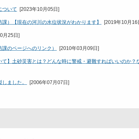
について
[
2023年10月05日
]
防課）【現在の河川の水位状況がわかります】
[
2019年10月1
10月25日
]
防課のページへのリンク）
[
2010年03月09日
]
いて】土砂災害とは？どんな時に警戒・避難すればいいのか？
製しました。
[
2006年07月07日
]