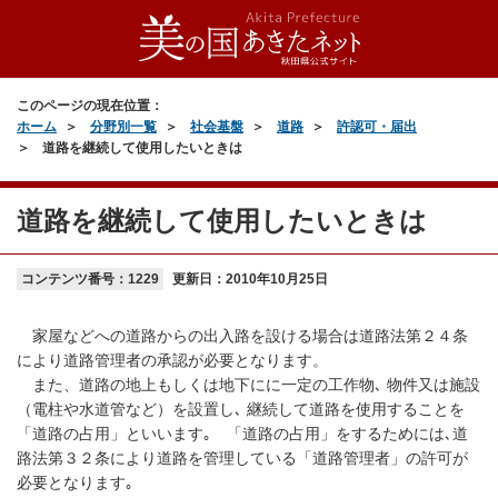
このページの現在位置：
ホーム
分野別一覧
社会基盤
道路
許認可・届出
道路を継続して使用したいときは
道路を継続して使用したいときは
コンテンツ番号：1229
更新日：
2010年10月25日
家屋などへの道路からの出入路を設ける場合は道路法第２４条
により道路管理者の承認が必要となります。
また、道路の地上もしくは地下にに一定の工作物､ 物件又は施設
（電柱や水道管など）を設置し､ 継続して道路を使用することを
「道路の占用」といいます｡ 「道路の占用」をするためには､道
路法第３２条により道路を管理している「道路管理者」の許可が
必要となります｡