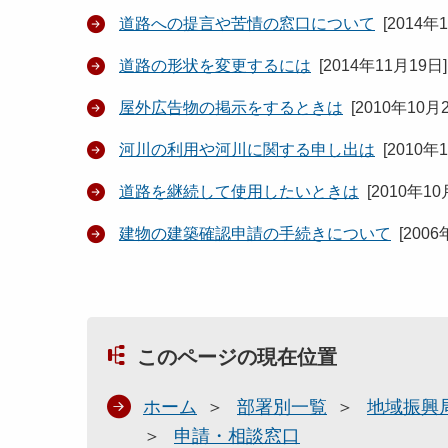
道路への提言や苦情の窓口について
[
2014年
道路の形状を変更するには
[
2014年11月19日
]
屋外広告物の掲示をするときは
[
2010年10月
河川の利用や河川に関する申し出は
[
2010年
道路を継続して使用したいときは
[
2010年10
建物の建築確認申請の手続きについて
[
2006
このページの現在位置
ホーム
部署別一覧
地域振興
申請・相談窓口