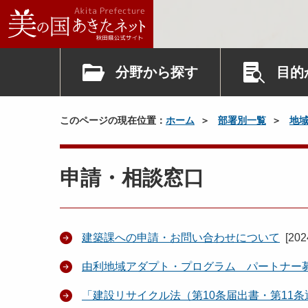
分野から探す
目的
このページの現在位置：
ホーム
部署別一覧
地
申請・相談窓口
建築課への申請・お問い合わせについて
[
20
由利地域アダプト・プログラム パートナー
「建設リサイクル法（第10条届出書・第11