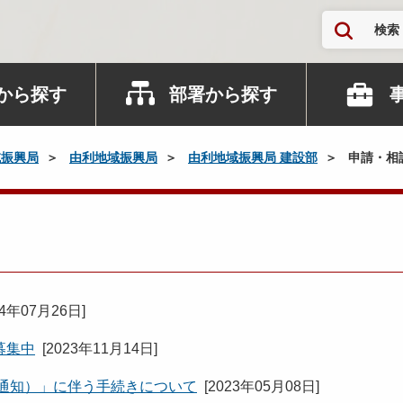
検索
から探す
部署から探す
域振興局
由利地域振興局
由利地域振興局 建設部
申請・相
24年07月26日
]
募集中
[
2023年11月14日
]
条通知）」に伴う手続きについて
[
2023年05月08日
]