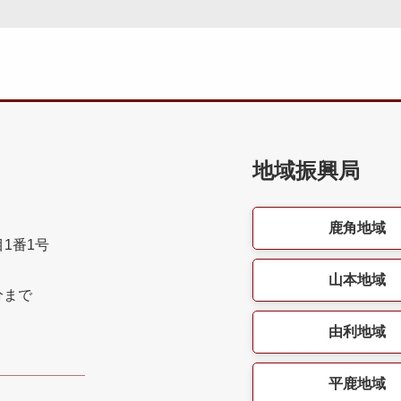
地域振興局
鹿角地域
目1番1号
山本地域
分まで
由利地域
平鹿地域