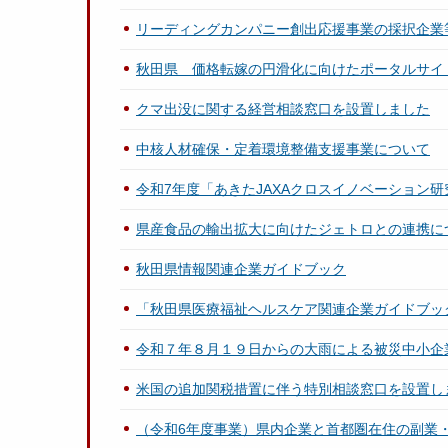
リーディングカンパニー創出応援事業の採択企業
秋田県 価格転嫁の円滑化に向けたポータルサイ
クマ出没に関する経営相談窓口を設置しました
中核人材確保・定着環境整備支援事業について
令和7年度「あきたJAXAクロスイノベーション
県産食品の輸出拡大に向けたジェトロとの連携に
秋田県情報関連企業ガイドブック
「秋田県医療福祉ヘルスケア関連企業ガイドブッ
令和７年８月１９日からの大雨による被災中小企
米国の追加関税措置に伴う特別相談窓口を設置し
（令和6年度事業）県内企業と首都圏在住の副業