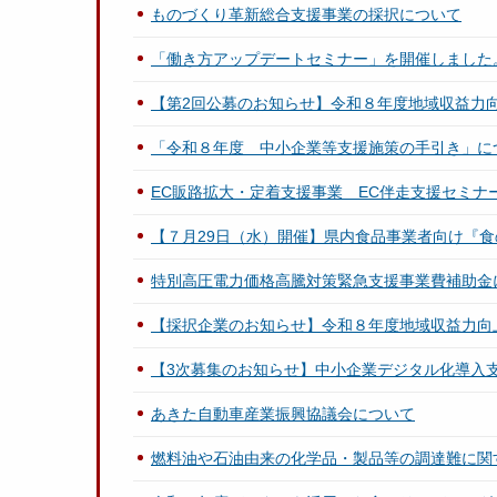
ものづくり革新総合支援事業の採択について
「働き方アップデートセミナー」を開催しました
【第2回公募のお知らせ】令和８年度地域収益力
「令和８年度 中小企業等支援施策の手引き」に
EC販路拡大・定着支援事業 EC伴走支援セミナ
【７月29日（水）開催】県内食品事業者向け『食
特別高圧電力価格高騰対策緊急支援事業費補助金
【採択企業のお知らせ】令和８年度地域収益力向
【3次募集のお知らせ】中小企業デジタル化導入
あきた自動車産業振興協議会について
燃料油や石油由来の化学品・製品等の調達難に関