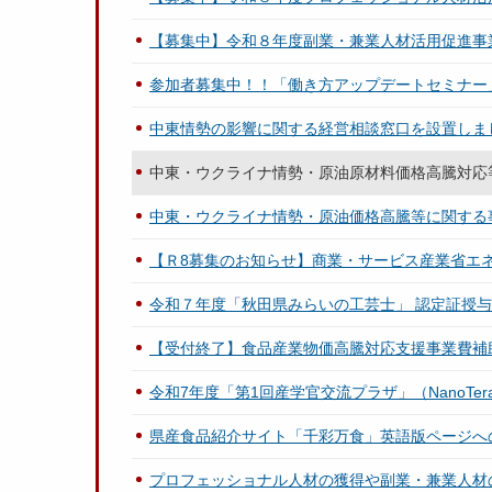
【募集中】令和８年度副業・兼業人材活用促進事
参加者募集中！！「働き方アップデートセミナー
中東情勢の影響に関する経営相談窓口を設置しま
中東・ウクライナ情勢・原油原材料価格高騰対応
中東・ウクライナ情勢・原油価格高騰等に関する
【Ｒ8募集のお知らせ】商業・サービス産業省エ
令和７年度「秋田県みらいの工芸士」 認定証授
【受付終了】食品産業物価高騰対応支援事業費補
令和7年度「第1回産学官交流プラザ」（NanoTe
県産食品紹介サイト「千彩万食」英語版ページへ
プロフェッショナル人材の獲得や副業・兼業人材