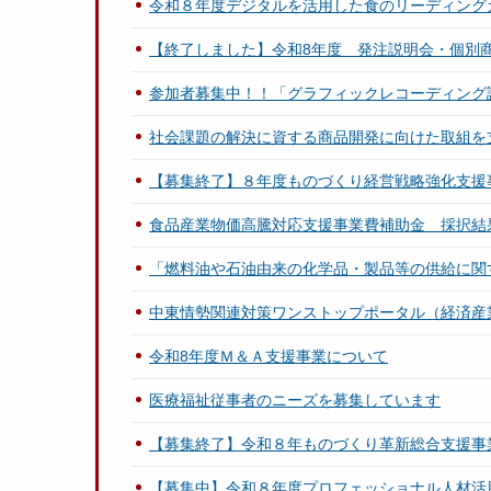
令和８年度デジタルを活用した食のリーディング
【終了しました】令和8年度 発注説明会・個別
参加者募集中！！「グラフィックレコーディング
社会課題の解決に資する商品開発に向けた取組を
【募集終了】８年度ものづくり経営戦略強化支援
食品産業物価高騰対応支援事業費補助金 採択結
「燃料油や石油由来の化学品・製品等の供給に関
中東情勢関連対策ワンストップポータル（経済産
令和8年度Ｍ＆Ａ支援事業について
医療福祉従事者のニーズを募集しています
【募集終了】令和８年ものづくり革新総合支援事
【募集中】令和８年度プロフェッショナル人材活