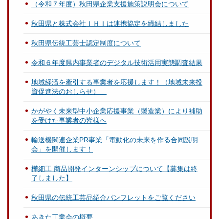
（令和７年度）秋田県企業支援施策説明会について
秋田県と株式会社ＩＨＩは連携協定を締結しました
秋田県伝統工芸士認定制度について
令和６年度県内事業者のデジタル技術活用実態調査結果
地域経済を牽引する事業者を応援します！（地域未来投
資促進法のおしらせ）
かがやく未来型中小企業応援事業（製造業）により補助
を受けた事業者の皆様へ
輸送機関連企業PR事業「電動化の未来を作る合同説明
会」を開催します！
樺細工 商品開発インターンシップについて【募集は終
了しました】
秋田県の伝統工芸品紹介パンフレットをご覧ください
あきた工業会の概要