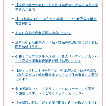
【採択企業のお知らせ】令和８年度地域収益力向上支援
事業のご案内
【3次募集のお知らせ】中小企業デジタル化導入支援事
業費補助金
あきた自動車産業振興協議会について
燃料油や石油由来の化学品・製品等の調達難に関する秋
田県情報提供窓口
令和８年度デジタルを活用した食のリーディングカンパ
ニー育成支援事業費補助金採択結果について
【終了しました】令和8年度 発注説明会・個別商談会
（取引広がる！輸送機産業マッチング促進事業）を開催
します！
参加者募集中！！「グラフィックレコーディング講座」
を開催します。（よこてサテライトカレッジ）
社会課題の解決に資する商品開発に向けた取組を支援し