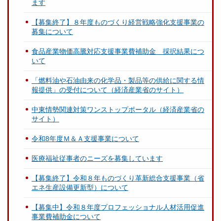
ます
【募集終了】８年度ものづくり経営戦略強化支援事業の
募集について
食品産業物価高騰対応支援事業費補助金 採択結果につ
いて
「燃料油や石油由来の化学品・製品等の供給に関する情
報提供」の受付について（経済産業省のサイト）
中東情勢関連対策ワンストップポータル（経済産業省の
サイト）
令和8年度Ｍ＆Ａ支援事業について
医療福祉従事者のニーズを募集しています
【募集終了】令和８年ものづくり革新総合支援事業（省
エネ生産設備更新型）について
【募集中】令和８年度プロフェッショナル人材活用促進
事業費補助金について