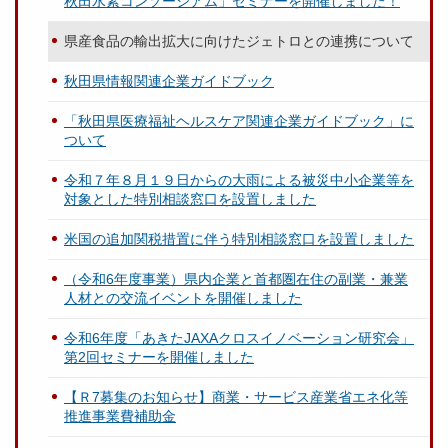
秋田水素コンソーシアム」セミナーを開催しました！
県産食品の輸出拡大に向けたジェトロとの連携について
秋田県情報関連企業ガイドブック
「秋田県医療福祉ヘルスケア関連企業ガイドブック」に
ついて
令和７年８月１９日からの大雨による被災中小企業等を
対象とした特別相談窓口を設置しました
米国の追加関税措置に伴う特別相談窓口を設置しました
（令和6年度事業）県内企業と首都圏在住の副業・兼業
人材との交流イベントを開催しました
令和6年度「あきたJAXAクロスイノベーション研究会」
第2回セミナーを開催しました
【Ｒ7募集のお知らせ】商業・サービス産業省エネ化等
推進事業費補助金