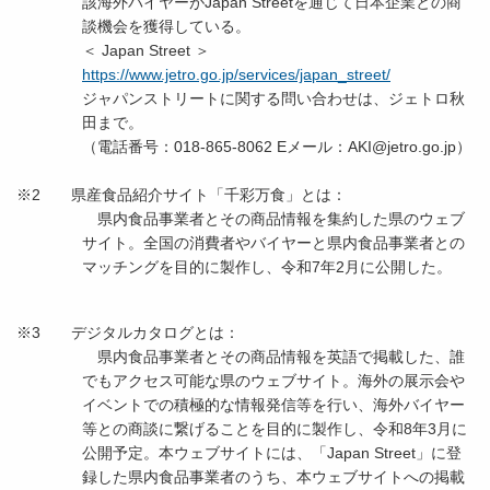
該海外バイヤーがJapan Streetを通じて日本企業との商
談機会を獲得している。
＜ Japan Street ＞
https://www.jetro.go.jp/services/japan_street/
ジャパンストリートに関する問い合わせは、ジェトロ秋
田まで。
（電話番号：018-865-8062 Eメール：AKI@jetro.go.jp）
※2 県産食品紹介サイト「千彩万食」とは：
県内食品事業者とその商品情報を集約した県のウェブ
サイト。全国の消費者やバイヤーと県内食品事業者との
マッチングを目的に製作し、令和7年2月に公開した。
※3 デジタルカタログとは：
県内食品事業者とその商品情報を英語で掲載した、誰
でもアクセス可能な県のウェブサイト。海外の展示会や
イベントでの積極的な情報発信等を行い、海外バイヤー
等との商談に繋げることを目的に製作し、令和8年3月に
公開予定。本ウェブサイトには、「Japan Street」に登
録した県内食品事業者のうち、本ウェブサイトへの掲載