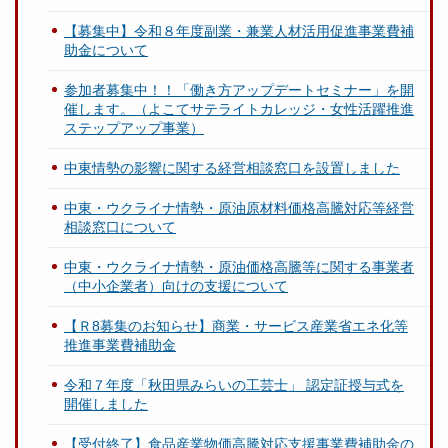
【募集中】令和８年度副業・兼業人材活用促進事業費補
助金について
参加者募集中！！「働き方アップデートセミナー」を開
催します。（よこてサテライトカレッジ・女性活躍推進
ステップアップ事業）
中東情勢の影響に関する経営相談窓口を設置しました
中東・ウクライナ情勢・原油原材料価格高騰対応等経営
相談窓口について
中東・ウクライナ情勢・原油価格高騰等に関する事業者
（中小企業者）向けの支援について
【Ｒ8募集のお知らせ】商業・サービス産業省エネ化等
推進事業費補助金
令和７年度「秋田県みらいの工芸士」 認定証授与式を
開催しました
【受付終了】食品産業物価高騰対応支援事業費補助金の