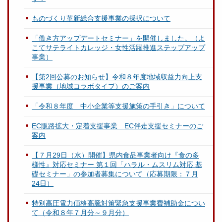
ものづくり革新総合支援事業の採択について
「働き方アップデートセミナー」を開催しました。（よ
こてサテライトカレッジ・女性活躍推進ステップアップ
事業）
【第2回公募のお知らせ】令和８年度地域収益力向上支
援事業（地域コラボタイプ）のご案内
「令和８年度 中小企業等支援施策の手引き」について
EC販路拡大・定着支援事業 EC伴走支援セミナーのご
案内
【７月29日（水）開催】県内食品事業者向け『食の多
様性』対応セミナー 第１回「ハラル・ムスリム対応 基
礎セミナー」の参加者募集について（応募期限：７月
24日）
特別高圧電力価格高騰対策緊急支援事業費補助金につい
て（令和８年７月分～９月分）