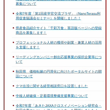
募集について
令和7年度「第1回産学官交流プラザ」（NanoTerasu利
用促進協議会セミナー）を開催しました！
県産食品紹介サイト「千彩万食」英語版ページへの登録
商品を募集します！
プロフェッショナル人材の獲得や副業・兼業人材の活用
を支援します！
リーディングカンパニー創出応援事業の採択企業等につ
いて
秋田県 価格転嫁の円滑化に向けたポータルサイトの開
設について
クマ出没に関する経営相談窓口を設置しました
中核人材確保・定着環境整備支援事業について
令和7年度「あきたJAXAクロスイノベーション研究会・