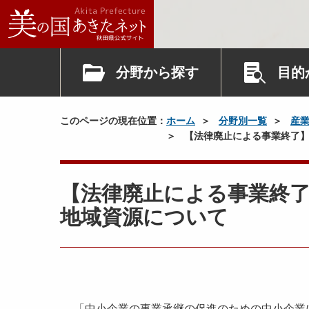
分野から探す
目的
このページの現在位置：
ホーム
分野別一覧
産
【法律廃止による事業終了】
【法律廃止による事業終
地域資源について
「中小企業の事業承継の促進のための中小企業に