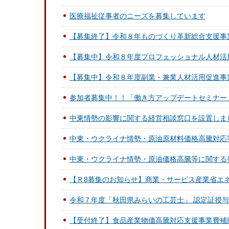
医療福祉従事者のニーズを募集しています
【募集終了】令和８年ものづくり革新総合支援事
【募集中】令和８年度プロフェッショナル人材活
【募集中】令和８年度副業・兼業人材活用促進事
参加者募集中！！「働き方アップデートセミナー
中東情勢の影響に関する経営相談窓口を設置しま
中東・ウクライナ情勢・原油原材料価格高騰対応
中東・ウクライナ情勢・原油価格高騰等に関する
【Ｒ8募集のお知らせ】商業・サービス産業省エ
令和７年度「秋田県みらいの工芸士」 認定証授
【受付終了】食品産業物価高騰対応支援事業費補