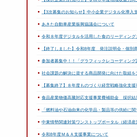
【3次募集のお知らせ】中小企業デジタル化導入
あきた自動車産業振興協議会について
令和８年度デジタルを活用した食のリーディング
【終了しました】令和8年度 発注説明会・個別
参加者募集中！！「グラフィックレコーディング
社会課題の解決に資する商品開発に向けた取組を
【募集終了】８年度ものづくり経営戦略強化支援
食品産業物価高騰対応支援事業費補助金 採択結
「燃料油や石油由来の化学品・製品等の供給に関
中東情勢関連対策ワンストップポータル（経済産
令和8年度Ｍ＆Ａ支援事業について