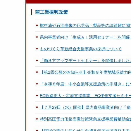
商工業振興政策
燃料油や石油由来の化学品・製品等の調達難に関
県内事業者向け「生成ＡＩ活用セミナー」を開催
ものづくり革新総合支援事業の採択について
「働き方アップデートセミナー」を開催しました
【第2回公募のお知らせ】令和８年度地域収益力
「令和８年度 中小企業等支援施策の手引き」に
EC販路拡大・定着支援事業 EC伴走支援セミナ
【７月29日（水）開催】県内食品事業者向け『食
特別高圧電力価格高騰対策緊急支援事業費補助金
【採択企業のお知らせ】令和８年度地域収益力向