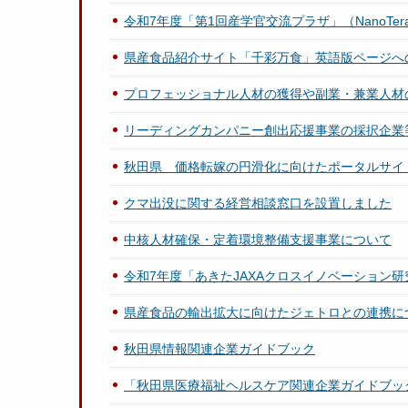
令和7年度「第1回産学官交流プラザ」（NanoTe
県産食品紹介サイト「千彩万食」英語版ページへ
プロフェッショナル人材の獲得や副業・兼業人材
リーディングカンパニー創出応援事業の採択企業
秋田県 価格転嫁の円滑化に向けたポータルサイ
クマ出没に関する経営相談窓口を設置しました
中核人材確保・定着環境整備支援事業について
令和7年度「あきたJAXAクロスイノベーション
県産食品の輸出拡大に向けたジェトロとの連携に
秋田県情報関連企業ガイドブック
「秋田県医療福祉ヘルスケア関連企業ガイドブッ